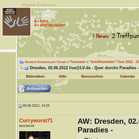
Startseite
|Â
Impressum
DAS IST LOS
CD / VINYL
Â» Infos
Â» jetzt bestellen!
»
Tourneen
»
"Schiffsverkehr"-Tour 2011 - 2
Herbert Grönemeyer Forum
Dresden, 02.06.2012 live@LV.de - Quer durchs Paradies -
Bilderalben
Hilfe
Benutzerliste
Kalender
09.06.2012, 14:25
AW: Dresden, 02.
Currywurst71
tanzbereit
Paradies -