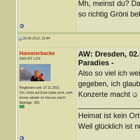
Mh, meinst du? Das 
so richtig Gröni bek
20.06.2012, 13:44
AW: Dresden, 02.
Hamsterbacke
DAS IST LOS
Paradies -
Also so viel ich we
gegeben, ich glaub
Registriert seit: 27.11.2011
Konzerte macht
Ort: Gebt auf Eure Liebe acht, seht
immer wieder im Herzen nach!
Beiträge: 393
_______________
Heimat ist kein Ort
Weil glücklich ist 