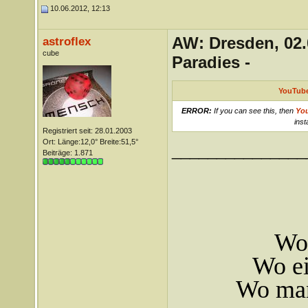
10.06.2012, 12:13
AW: Dresden, 02.
astroflex
cube
Paradies -
YouTube
ERROR:
If you can see this, then
Yo
inst
Registriert seit: 28.01.2003
Ort: Länge:12,0° Breite:51,5°
_______________
Beiträge: 1.871
Wo 
Wo ei
Wo man