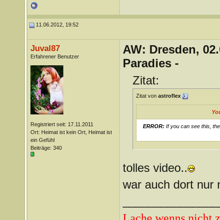
11.06.2012, 19:52
AW: Dresden, 02.
Juval87
Erfahrener Benutzer
Paradies -
Zitat:
Zitat von
astroflex
Yo
Registriert seit: 17.11.2011
ERROR:
If you can see this, th
Ort: Heimat ist kein Ort, Heimat ist
ein Gefühl
Beiträge: 340
tolles video..
war auch dort nur
_______________
Lache wenns nicht z