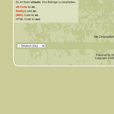
Es ist Ihnen
erlaubt
, Ihre Beiträge zu bearbeiten.
vB Code
ist
an
.
Smileys
sind
an
.
[IMG]
Code ist
an
.
HTML-Code ist
aus
.
Alle Zeitangaben
Powered by vBu
Copyright ©2000