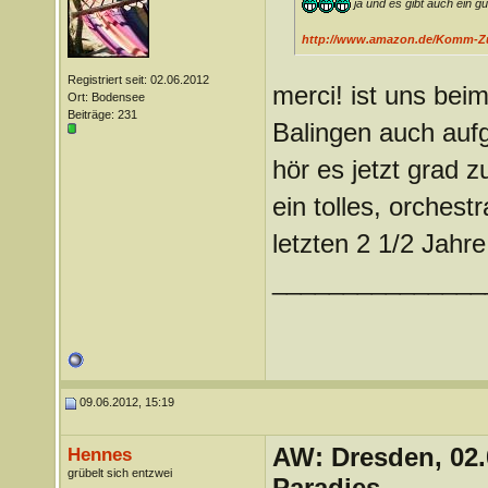
ja und es gibt auch ein g
http://www.amazon.de/Komm-Zu
Registriert seit: 02.06.2012
merci! ist uns be
Ort: Bodensee
Beiträge: 231
Balingen auch aufg
hör es jetzt grad 
ein tolles, orchestr
letzten 2 1/2 Jahr
_______________
09.06.2012, 15:19
AW: Dresden, 02.
Hennes
grübelt sich entzwei
Paradies -