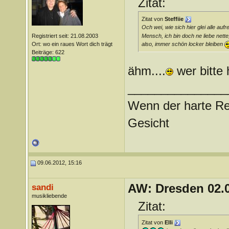
Zitat:
Zitat von
Steffiie
Och wei, wie sich hier glei alle auf
Mensch, ich bin doch ne liebe nett
Registriert seit: 21.08.2003
Ort: wo ein raues Wort dich trägt
also, immer schön locker bleiben
Beiträge: 622
ähm....
wer bitte 
_______________
Wenn der harte Reg
Gesicht
09.06.2012, 15:16
AW: Dresden 02.
sandi
musikliebende
Zitat:
Zitat von
Elli