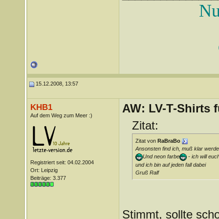
Nu
15.12.2008, 13:57
AW: LV-T-Shirts 
KHB1
Auf dem Weg zum Meer :)
Zitat:
Zitat von
RaBraBo
Ansonsten find ich, muß klar werden
Und neon farbe
- ich will eu
Registriert seit: 04.02.2004
und ich bin auf jeden fall dabei
Ort: Leipzig
Gruß Ralf
Beiträge: 3.377
Stimmt, sollte sch