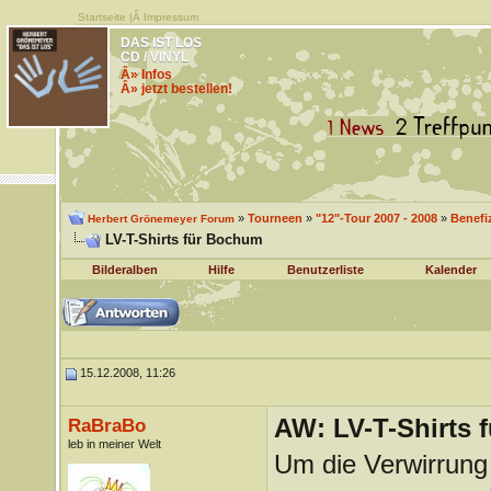
Startseite
|Â
Impressum
DAS IST LOS
CD / VINYL
Â» Infos
Â» jetzt bestellen!
»
Tourneen
»
"12"-Tour 2007 - 2008
»
Benefi
Herbert Grönemeyer Forum
LV-T-Shirts für Bochum
Bilderalben
Hilfe
Benutzerliste
Kalender
15.12.2008, 11:26
AW: LV-T-Shirts 
RaBraBo
leb in meiner Welt
Um die Verwirrung