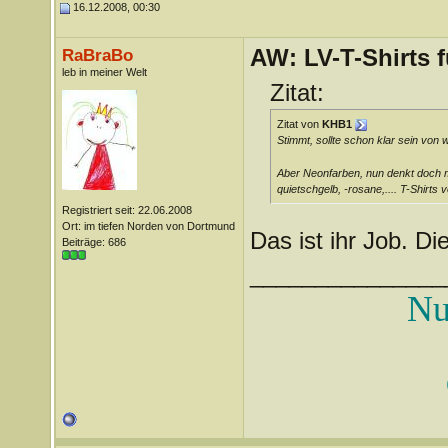
16.12.2008, 00:30
AW: LV-T-Shirts 
RaBraBo
leb in meiner Welt
Zitat:
Zitat von
KHB1
Stimmt, sollte schon klar sein vo
Aber Neonfarben, nun denkt doch m
quietschgelb, -rosane,.... T-Shirts
Registriert seit: 22.06.2008
Ort: im tiefen Norden von Dortmund
Das ist ihr Job. Di
Beiträge: 686
_______________
Nu