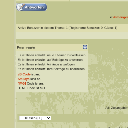
«
Vorherige
Aktive Benutzer in diesem Thema: 1
(Registrierte Benutzer: 0, Gäste: 1)
Forumregeln
Es ist Ihnen
erlaubt
, neue Themen zu verfassen.
Es ist Ihnen
erlaubt
, auf Beiträge zu antworten.
Es ist Ihnen
erlaubt
, Anhänge anzufügen.
Es ist Ihnen
erlaubt
, Ihre Beiträge zu bearbeiten.
vB Code
ist
an
.
Smileys
sind
an
.
[IMG]
Code ist
an
.
HTML-Code ist
aus
.
Alle Zeitangaben