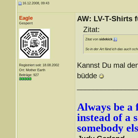
16.12.2008, 09:43
AW: LV-T-Shirts 
Eagle
Gesperrt
Zitat:
Zitat von
sidekick
So in der Art fänd ich das auch sch
Kannst Du mal den
Registriert seit: 18.08.2002
Ort: Mother Earth
büdde
Beiträge: 927
_______________
Always be a f
instead of a 
somebody els