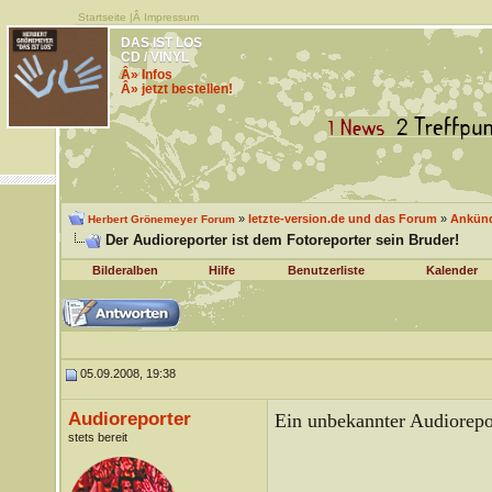
Startseite
|Â
Impressum
DAS IST LOS
CD / VINYL
Â» Infos
Â» jetzt bestellen!
»
letzte-version.de und das Forum
»
Ankünd
Herbert Grönemeyer Forum
Der Audioreporter ist dem Fotoreporter sein Bruder!
Bilderalben
Hilfe
Benutzerliste
Kalender
05.09.2008, 19:38
Audioreporter
Ein unbekannter Audiorepor
stets bereit