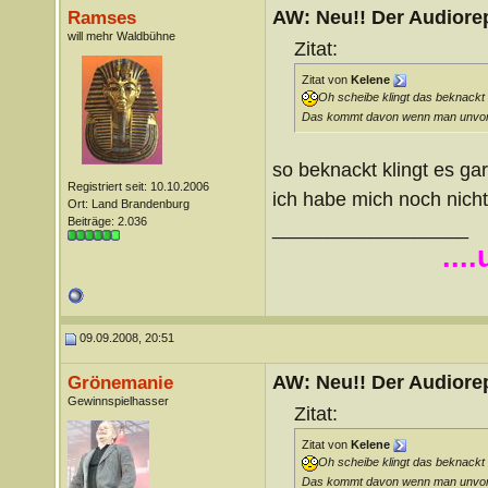
AW: Neu!! Der Audiorep
Ramses
will mehr Waldbühne
Zitat:
Zitat von
Kelene
Oh scheibe klingt das beknackt
Das kommt davon wenn man unvorber
so beknackt klingt es gar
Registriert seit: 10.10.2006
ich habe mich noch nicht
Ort: Land Brandenburg
Beiträge: 2.036
__________________
...
09.09.2008, 20:51
AW: Neu!! Der Audiorep
Grönemanie
Gewinnspielhasser
Zitat:
Zitat von
Kelene
Oh scheibe klingt das beknackt
Das kommt davon wenn man unvorber