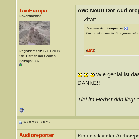
AW: Neu!! Der Audiorep
TaxiEuropa
Novemberkind
Zitat:
Zitat von
Audioreporter
Ein unbekannter Audioreporter schic
(
MP3
)
Registriert seit: 17.01.2008
.
Ort: Hart an der Grenze
Beiträge: 255
Wie genial ist da
DANKE!!
__________________
Tief im Herbst drin lieg
09.09.2008, 06:25
Audioreporter
Ein unbekannter Audiorepor