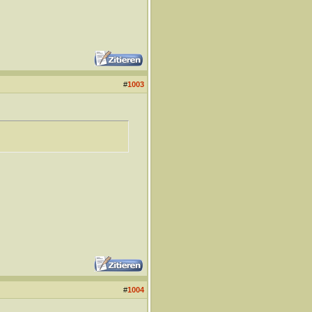
#
1003
#
1004