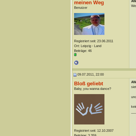
AW
meinen Weg
Wer
Benutzer
Registriert seit: 23.06.2011
Ort: Leipzig - Land
Beiträge: 46
09.07.2011, 22:00
AW
Bloß geliebt
sie
Baby, you wanna dance?
und
kei
__
Registriert seit: 12.10.2007
Beiträge: 3.359