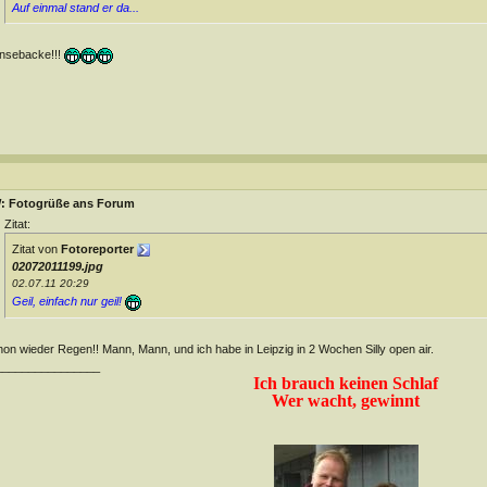
Auf einmal stand er da...
nsebacke!!!
: Fotogrüße ans Forum
Zitat:
Zitat von
Fotoreporter
02072011199.jpg
02.07.11 20:29
Geil, einfach nur geil!
on wieder Regen!! Mann, Mann, und ich habe in Leipzig in 2 Wochen Silly open air.
________________
Ich brauch keinen Schlaf
Wer wacht, gewinnt