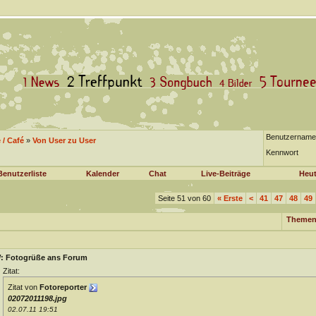
Benutzername
/ Café
»
Von User zu User
Kennwort
Benutzerliste
Kalender
Chat
Live-Beiträge
Heut
Seite 51 von 60
«
Erste
<
41
47
48
49
Themen
: Fotogrüße ans Forum
Zitat:
Zitat von
Fotoreporter
02072011198.jpg
02.07.11 19:51