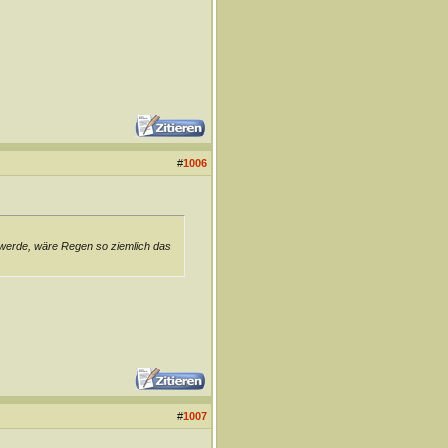
#
1006
en werde, wäre Regen so ziemlich das
#
1007