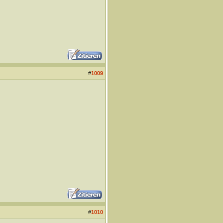
#
1009
#
1010