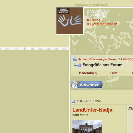
Startseite
|Â
Impressum
DAS IST LOS
CD / VINYL
Â» Infos
Â» jetzt bestellen!
»
Lounge 
Herbert Grönemeyer Forum
Fotogrüße ans Forum
Bilderalben
Hilfe
03.07.2011, 09:41
AW
LandUnter-Nadja
born to run