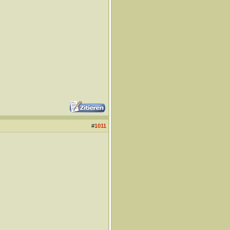
#
1011