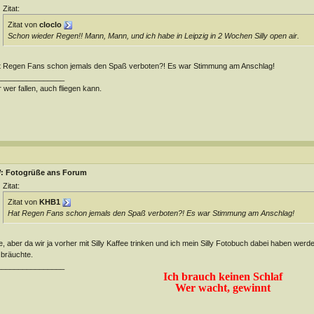
Zitat:
Zitat von
cloclo
Schon wieder Regen!! Mann, Mann, und ich habe in Leipzig in 2 Wochen Silly open air.
 Regen Fans schon jemals den Spaß verboten?! Es war Stimmung am Anschlag!
________________
 wer fallen, auch fliegen kann.
: Fotogrüße ans Forum
Zitat:
Zitat von
KHB1
Hat Regen Fans schon jemals den Spaß verboten?! Es war Stimmung am Anschlag!
, aber da wir ja vorher mit Silly Kaffee trinken und ich mein Silly Fotobuch dabei haben wer
 bräuchte.
________________
Ich brauch keinen Schlaf
Wer wacht, gewinnt