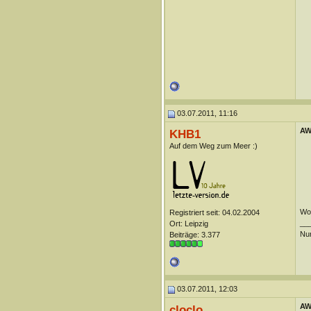
03.07.2011, 11:16
AW
KHB1
Auf dem Weg zum Meer :)
Woh
Registriert seit: 04.02.2004
__
Ort: Leipzig
Nur
Beiträge: 3.377
03.07.2011, 12:03
AW
cloclo