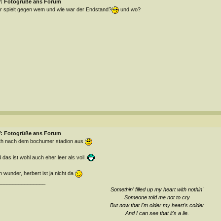
: Fotogrüße ans Forum
 spielt gegen wem und wie war der Endstand?
und wo?
: Fotogrüße ans Forum
th nach dem bochumer stadion aus
 das ist wohl auch eher leer als voll.
n wunder, herbert ist ja nicht da
________________
Somethin' filled up my heart with nothin'
Someone told me not to cry
But now that I'm older my heart's colder
And I can see that it's a lie
.