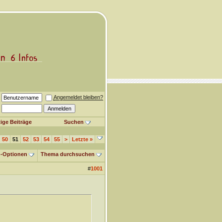
Angemeldet bleiben?
ige Beiträge
Suchen
50
51
52
53
54
55
>
Letzte
»
-Optionen
Thema durchsuchen
#
1001