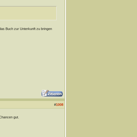
 das Buch zur Unterkunft zu bringen
#
1008
 Chancen gut.