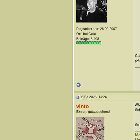
Registriert seit: 26.02.2007
Ort: bei Celle
Beiträge: 3.408
Ga
(He
__
03.03.2026, 14:26
AW:
vinto
Seh
Extrem gutaussehend
So 
__
Ma
Un