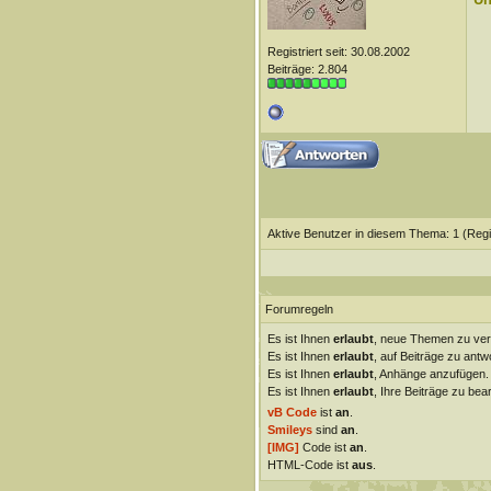
Registriert seit: 30.08.2002
Beiträge: 2.804
Aktive Benutzer in diesem Thema: 1
(Regi
Forumregeln
Es ist Ihnen
erlaubt
, neue Themen zu ver
Es ist Ihnen
erlaubt
, auf Beiträge zu antw
Es ist Ihnen
erlaubt
, Anhänge anzufügen.
Es ist Ihnen
erlaubt
, Ihre Beiträge zu bear
vB Code
ist
an
.
Smileys
sind
an
.
[IMG]
Code ist
an
.
HTML-Code ist
aus
.