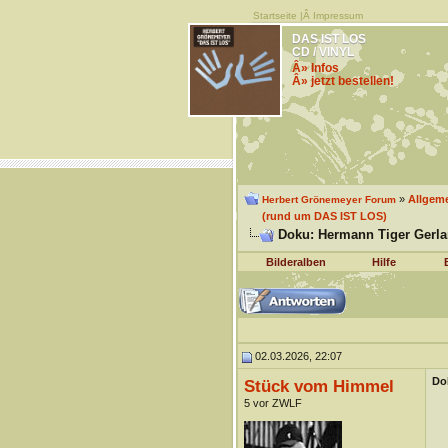
Startseite
|Â
Impressum
DAS IST LOS
CD / VINYL
Â» Infos
Â» jetzt bestellen!
»
Allgem
Herbert Grönemeyer Forum
(rund um DAS IST LOS)
Doku: Hermann Tiger Gerland
Bilderalben
Hilfe
02.03.2026, 22:07
Dok
Stück vom Himmel
5 vor ZWLF