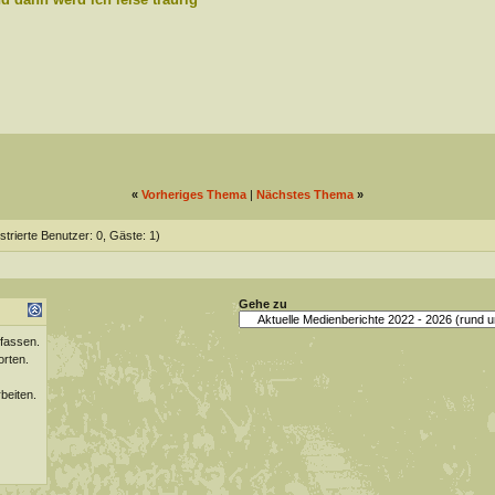
«
Vorheriges Thema
|
Nächstes Thema
»
strierte Benutzer: 0, Gäste: 1)
Gehe zu
fassen.
orten.
beiten.