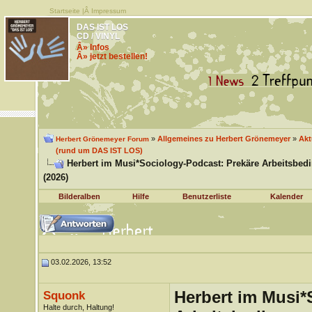
Startseite
|Â
Impressum
DAS IST LOS
CD / VINYL
Â» Infos
Â» jetzt bestellen!
»
Allgemeines zu Herbert Grönemeyer
»
Akt
Herbert Grönemeyer Forum
(rund um DAS IST LOS)
Herbert im Musi*Sociology-Podcast: Prekäre Arbeitsbe
(2026)
Bilderalben
Hilfe
Benutzerliste
Kalender
03.02.2026, 13:52
Herbert im Musi*
Squonk
Halte durch, Haltung!