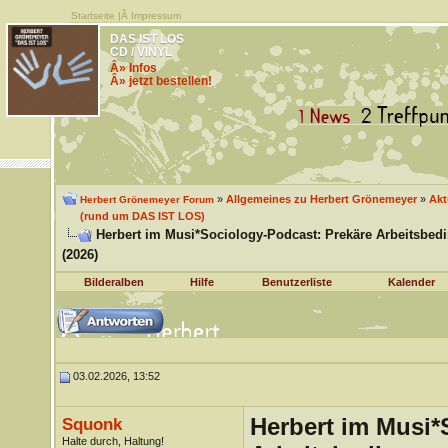
Startseite
|Â
Impressum
DAS IST LOS
CD / VINYL
Â» Infos
Â» jetzt bestellen!
»
Allgemeines zu Herbert Grönemeyer
»
Akt
Herbert Grönemeyer Forum
(rund um DAS IST LOS)
Herbert im Musi*Sociology-Podcast: Prekäre Arbeitsbe
(2026)
Bilderalben
Hilfe
Benutzerliste
Kalender
03.02.2026, 13:52
Herbert im Musi*
Squonk
Halte durch, Haltung!