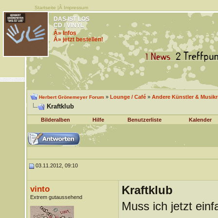
Startseite
|Â
Impressum
DAS IST LOS
CD / VINYL
Â» Infos
Â» jetzt bestellen!
»
Lounge / Café
»
Andere Künstler & Musik
Herbert Grönemeyer Forum
Kraftklub
Bilderalben
Hilfe
Benutzerliste
Kalender
03.11.2012, 09:10
Kraftklub
vinto
Extrem gutaussehend
Muss ich jetzt ein