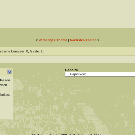
«
Vorheriges Thema
|
Nächstes Thema
»
strierte Benutzer: 0, Gäste: 1)
Gehe zu
fassen.
orten.
beiten.