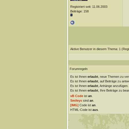
Registriert seit: 11.06.2003
Beiträge: 158
Aktive Benutzer in diesem Thema: 1
(Regi
Forumregeln
Es ist Ihnen
erlaubt
, neue Themen zu ver
Es ist Ihnen
erlaubt
, auf Beiträge zu antw
Es ist Ihnen
erlaubt
, Anhänge anzufügen.
Es ist Ihnen
erlaubt
, Ihre Beiträge zu bear
vB Code
ist
an
.
Smileys
sind
an
.
[IMG]
Code ist
an
.
HTML-Code ist
aus
.