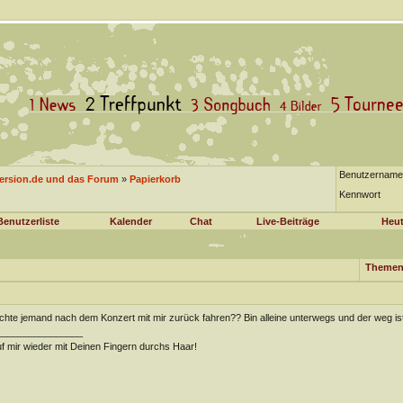
Benutzername
version.de und das Forum
»
Papierkorb
Kennwort
Benutzerliste
Kalender
Chat
Live-Beiträge
Heut
Themen
hte jemand nach dem Konzert mit mir zurück fahren?? Bin alleine unterwegs und der weg ist 
________________
f mir wieder mit Deinen Fingern durchs Haar!