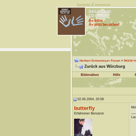
Startseite
|Â
Impressum
DAS IST LOS
CD / VINYL
Â» Infos
Â» jetzt bestellen!
»
letzte-
Herbert Grönemeyer Forum
Zurück aus Würzburg
Bilderalben
Hilfe
02.06.2004, 20:58
butterfly
Möc
__
Erfahrener Benutzer
Lau