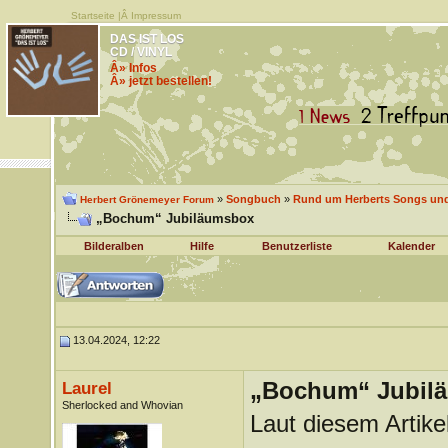
Startseite
|Â
Impressum
DAS IST LOS
CD / VINYL
Â» Infos
Â» jetzt bestellen!
»
Songbuch
»
Rund um Herberts Songs un
Herbert Grönemeyer Forum
„Bochum“ Jubiläumsbox
Bilderalben
Hilfe
Benutzerliste
Kalender
13.04.2024, 12:22
„Bochum“ Jubil
Laurel
Sherlocked and Whovian
Laut diesem Artike