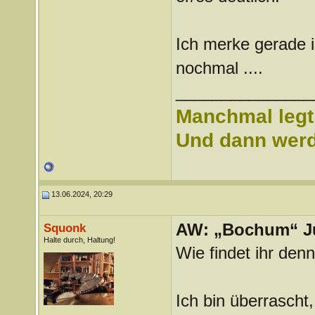
Ich merke gerade ich
nochmal ....
_______________
Manchmal legt 
Und dann werd 
13.06.2024, 20:29
AW: „Bochum“ J
Squonk
Halte durch, Haltung!
Wie findet ihr den
Ich bin überrascht