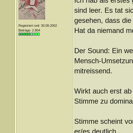
Ich hab als erstes
sind leer. Es tat s
gesehen, dass die
Registriert seit: 30.08.2002
Hat da niemand meh
Beiträge: 2.804
Der Sound: Ein we
Mensch-Umsetzung i
mitreissend.
Wirkt auch erst ab
Stimme zu dominan
Stimme scheint von
er/es deutlich.