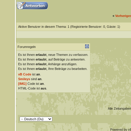
«
Vorherige
Aktive Benutzer in diesem Thema: 1
(Registrierte Benutzer: 0, Gäste: 1)
Forumregeln
Es ist Ihnen
erlaubt
, neue Themen zu verfassen.
Es ist Ihnen
erlaubt
, auf Beiträge zu antworten.
Es ist Ihnen
erlaubt
, Anhänge anzufügen.
Es ist Ihnen
erlaubt
, Ihre Beiträge zu bearbeiten.
vB Code
ist
an
.
Smileys
sind
an
.
[IMG]
Code ist
an
.
HTML-Code ist
aus
.
Alle Zeitangaben
Powered by vBu