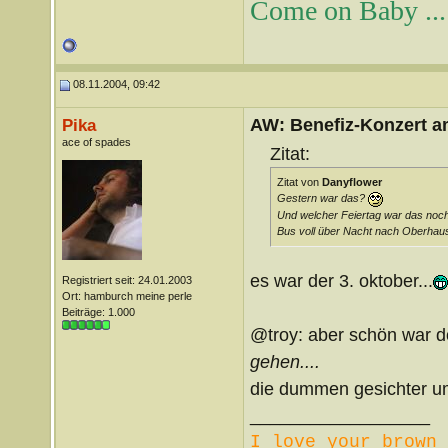
Come on Baby ... 
08.11.2004, 09:42
AW: Benefiz-Konzert a
Pika
ace of spades
Zitat:
Zitat von
Danyflower
Gestern war das?
Und welcher Feiertag war das noc
Bus voll über Nacht nach Oberhaus
es war der 3. oktober...
Registriert seit: 24.01.2003
Ort: hamburch meine perle
Beiträge: 1.000
@troy: aber schön war d
gehen....
die dummen gesichter 
__________________
I love your brown 