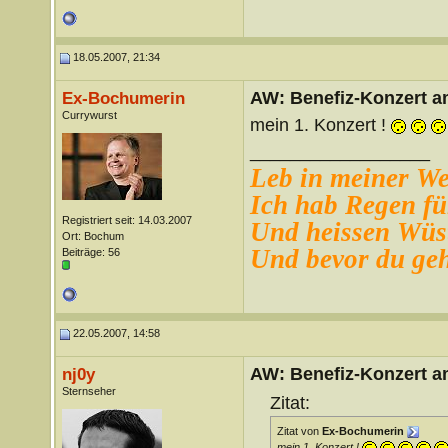
18.05.2007, 21:34
AW: Benefiz-Konzert a
Ex-Bochumerin
Currywurst
mein 1. Konzert !
__________________
Leb in meiner Wel
Ich hab Regen für
Registriert seit: 14.03.2007
Und heissen Wüs
Ort: Bochum
Und bevor du gehs
Beiträge: 56
22.05.2007, 14:58
AW: Benefiz-Konzert a
nj0y
Sternseher
Zitat:
Zitat von
Ex-Bochumerin
mein 1. Konzert !