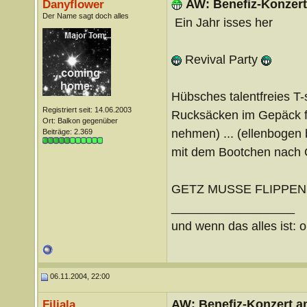
AW: Benefiz-Konzert
Danyflower
Der Name sagt doch alles
Ein Jahr isses her
Revival Party
Hübsches talentfreies T-s
Registriert seit: 14.06.2003
Rucksäcken im Gepäck fast
Ort: Balkon gegenüber
nehmen) ... (ellenbogen
Beiträge: 2.369
mit dem Bootchen nach 
GETZ MUSSE FLIPPE
__________________
und wenn das alles ist: o
06.11.2004, 22:00
AW: Benefiz-Konzert a
Filiala