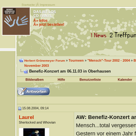
Startseite
|Â
Impressum
DAS IST LOS
CD / VINYL
Â» Infos
Â» jetzt bestellen!
»
Tourneen
»
"Mensch"-Tour 2002 - 2004
»
B
Herbert Grönemeyer Forum
November 2003
Benefiz-Konzert am 06.11.03 in Oberhausen
Bilderalben
Hilfe
Benutzerliste
Kalender
15.08.2004, 09:14
AW: Benefiz-Konzert a
Laurel
Sherlocked and Whovian
Mensch...total vergessen
Gestern vor einem Jahr f