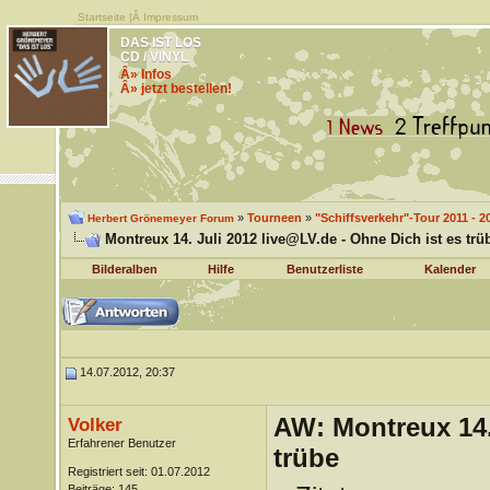
Startseite
|Â
Impressum
DAS IST LOS
CD / VINYL
Â» Infos
Â» jetzt bestellen!
»
Tourneen
»
"Schiffsverkehr"-Tour 2011 - 2
Herbert Grönemeyer Forum
Montreux 14. Juli 2012 live@LV.de - Ohne Dich ist es trü
Bilderalben
Hilfe
Benutzerliste
Kalender
14.07.2012, 20:37
AW: Montreux 14. 
Volker
Erfahrener Benutzer
trübe
Registriert seit: 01.07.2012
Beiträge: 145