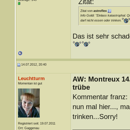
Zitat:
Zitat von
astroflex
Info Goldi: "Einlass katastrophal. 
darf nicht essen oder trinken.
Das ist sehr schad
14.07.2012, 20:40
AW: Montreux 14. 
Leuchtturm
Momentan ist gut
trübe
Kommentar franz: K
nun mal hier..., m
trinken...Sorry!
Registriert seit: 19.07.2011
_______________
Ort: Gaggenau