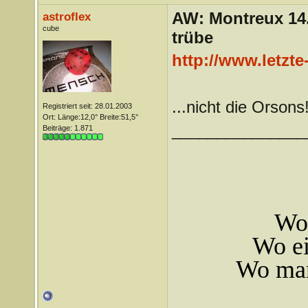
AW: Montreux 14. 
astroflex
cube
trübe
http://www.letzt
...nicht die Orsons
Registriert seit: 28.01.2003
Ort: Länge:12,0° Breite:51,5°
_______________
Beiträge: 1.871
Wo 
Wo ei
Wo man