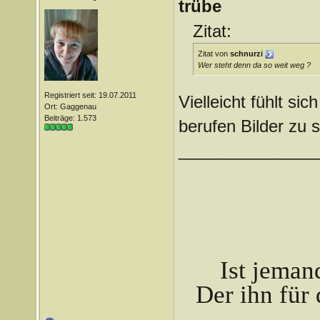
trübe
Zitat:
Zitat von
schnurzi
Wer steht denn da so weit weg ?
Registriert seit: 19.07.2011
Vielleicht fühlt si
Ort: Gaggenau
Beiträge: 1.573
berufen Bilder zu s
_______________
Ist jeman
Der ihn für 