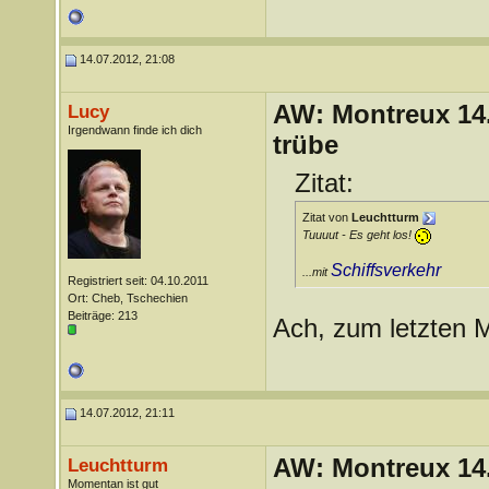
14.07.2012, 21:08
AW: Montreux 14. 
Lucy
Irgendwann finde ich dich
trübe
Zitat:
Zitat von
Leuchtturm
Tuuuut - Es geht los!
Schiffsverkehr
...mit
Registriert seit: 04.10.2011
Ort: Cheb, Tschechien
Beiträge: 213
Ach, zum letzten 
14.07.2012, 21:11
AW: Montreux 14. 
Leuchtturm
Momentan ist gut