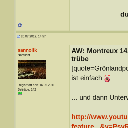
du
20.07.2012, 14:57
AW: Montreux 14. 
sannolik
Nordlicht
trübe
[quote=Grönlandpo
ist einfach
Registriert seit: 16.06.2011
Beiträge: 142
... und dann Unte
http://www.yout
feature...&v=Ps