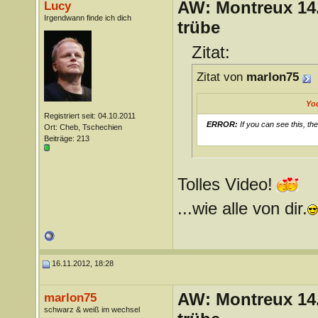
AW: Montreux 14. 
Lucy
Irgendwann finde ich dich
trübe
Zitat:
Zitat von
marlon75
Yo
Registriert seit: 04.10.2011
ERROR:
If you can see this, th
Ort: Cheb, Tschechien
Beiträge: 213
Tolles Video!
...wie alle von dir.
16.11.2012, 18:28
AW: Montreux 14. 
marlon75
schwarz & weiß im wechsel