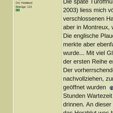
Die späte Türöffnu
Ort: Heidiland
Beiträge: 123
2003) liess mich v
verschlossenen Ha
aber in Montreux, 
Die englische Pla
merkte aber ebenfa
wurde... Mit viel G
der ersten Reihe e
Der vorherrschende
nachvollziehen, zu
geöffnet wurden
Stunden Wartezeit 
drinnen. An dieser 
das Herzblut was hi