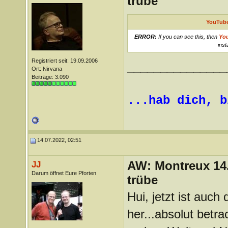
trübe
YouTube
ERROR:
If you can see this, then
Yo
inst
Registriert seit: 19.09.2006
_______________
Ort: Nirvana
Beiträge: 3.090
...hab dich, b
14.07.2022, 02:51
AW: Montreux 14. 
JJ
Darum öffnet Eure Pforten
trübe
Hui, jetzt ist auc
her...absolut betra