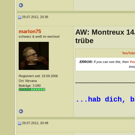
29.07.2012, 20:36
AW: Montreux 14. 
marlon75
schwarz & weiß im wechsel
trübe
YouTube
ERROR:
If you can see this, then
Yo
inst
Registriert seit: 19.09.2006
_______________
Ort: Nirvana
Beiträge: 3.090
...hab dich, b
29.07.2012, 20:48