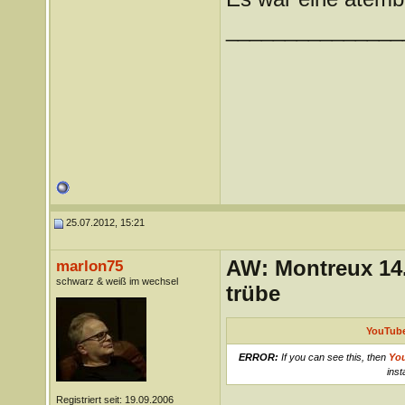
_______________
25.07.2012, 15:21
AW: Montreux 14. 
marlon75
schwarz & weiß im wechsel
trübe
YouTube
ERROR:
If you can see this, then
Yo
inst
Registriert seit: 19.09.2006