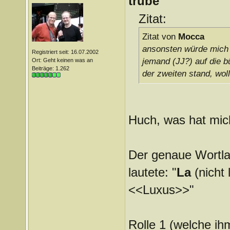
trübe
Zitat:
Zitat von
Mocca
ansonsten würde mich n
Registriert seit: 16.07.2002
jemand (JJ?) auf die b
Ort: Geht keinen was an
Beiträge: 1.262
der zweiten stand, wol
Huch, was hat mic
Der genaue Wortlaut
lautete: "
La
(nicht 
<<Luxus>>"
Rolle 1 (welche ih