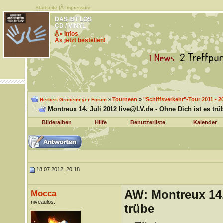
Startseite
|Â
Impressum
DAS IST LOS
CD / VINYL
Â» Infos
Â» jetzt bestellen!
»
Tourneen
»
"Schiffsverkehr"-Tour 2011 - 2
Herbert Grönemeyer Forum
Montreux 14. Juli 2012 live@LV.de - Ohne Dich ist es trü
Bilderalben
Hilfe
Benutzerliste
Kalender
18.07.2012, 20:18
AW: Montreux 14. 
Mocca
niveaulos.
trübe