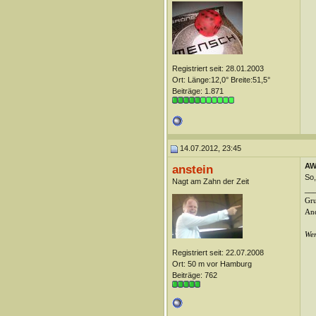
Registriert seit: 28.01.2003
Ort: Länge:12,0° Breite:51,5°
Beiträge: 1.871
14.07.2012, 23:45
AW:
anstein
So,
Nagt am Zahn der Zeit
__
Gr
And
Wer
Registriert seit: 22.07.2008
Ort: 50 m vor Hamburg
Beiträge: 762