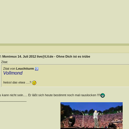
 Montreux 14. Juli 2012 live@LV.de - Ohne Dich ist es trübe
Zitat:
Zitat von
Leuchtturm
Vollmond
heisst das etwa ....?
 kann nicht sein..... Er läßt sich heute bestimmt noch mal rauslocken !!!!
________________