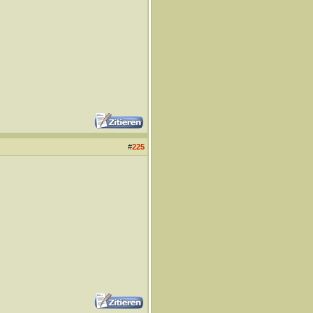
#
225