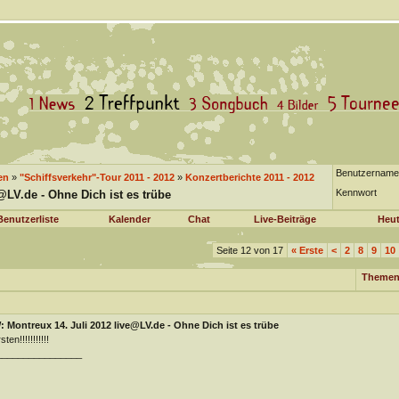
Benutzername
en
»
"Schiffsverkehr"-Tour 2011 - 2012
»
Konzertberichte 2011 - 2012
Kennwort
@LV.de - Ohne Dich ist es trübe
Benutzerliste
Kalender
Chat
Live-Beiträge
Heut
Seite 12 von 17
«
Erste
<
2
8
9
10
Themen
 Montreux 14. Juli 2012 live@LV.de - Ohne Dich ist es trübe
ten!!!!!!!!!!!
________________