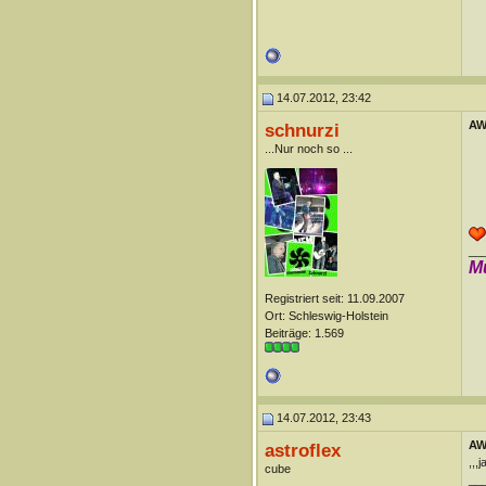
14.07.2012, 23:42
AW:
schnurzi
...Nur noch so ...
__
M
Registriert seit: 11.09.2007
Ort: Schleswig-Holstein
Beiträge: 1.569
14.07.2012, 23:43
AW:
astroflex
,,,j
cube
__