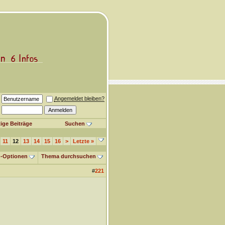
Angemeldet bleiben?
ige Beiträge
Suchen
11
12
13
14
15
16
>
Letzte
»
-Optionen
Thema durchsuchen
#
221