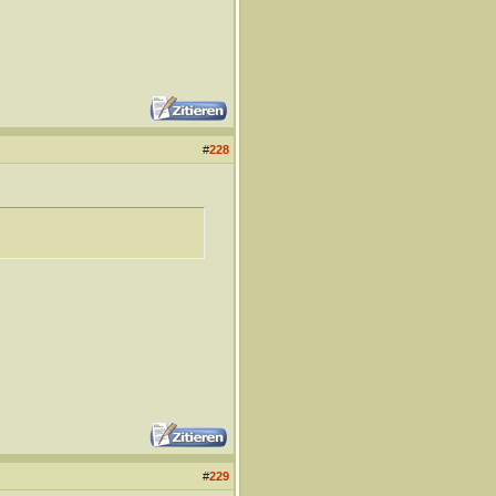
#
228
#
229