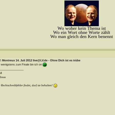
Wo woher kein Thema ist
Wo ein Wort ohne Worte zählt
Wo man gleich den Kern benennt
 Montreux 14. Juli 2012 live@LV.de - Ohne Dich ist es trübe
 wenigstens zum Finale bin ich on
________________
uß
reas
 Rechtschreibfehler findet, darf sie behalten!