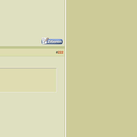
#
222