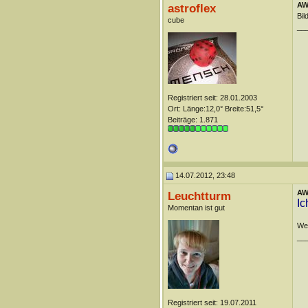
AW:
astroflex
Bil
cube
__
Registriert seit: 28.01.2003
Ort: Länge:12,0° Breite:51,5°
Beiträge: 1.871
14.07.2012, 23:48
AW:
Leuchtturm
Ic
Momentan ist gut
Wen
__
Registriert seit: 19.07.2011