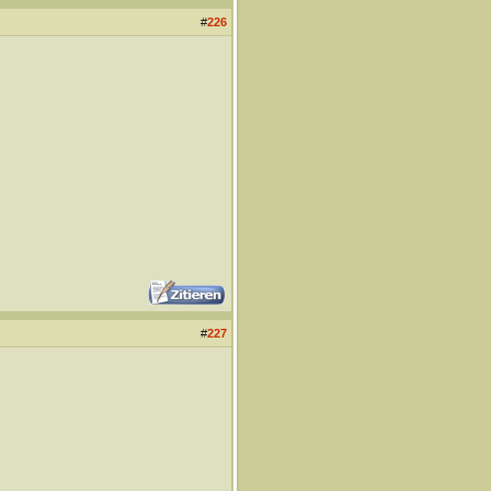
#
226
#
227