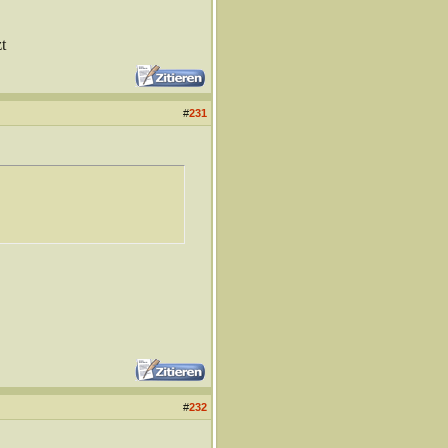
t
#
231
#
232