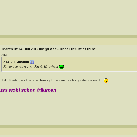
 Montreux 14. Juli 2012 live@LV.de - Ohne Dich ist es trübe
Zitat:
Zitat von
anstein
So, wenigstens zum Finale bin ich on
te bitte Kinder, seid nicht so traurig. Er kommt doch irgendwann wieder
________________
uss wohl schon träumen