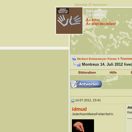
Startseite
|Â
Impressum
DAS IST LOS
CD / VINYL
Â» Infos
Â» jetzt bestellen!
»
Tourne
Herbert Grönemeyer Forum
Montreux 14. Juli 2012 live
Bilderalben
Hilfe
14.07.2012, 23:41
AW:
idmud
Kars
JederKannMeineFehlerSeh'n
__
.
.