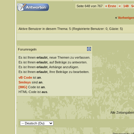
Seite 648 von 767
«
Erste
<
148
5
«
Vorherige
Aktive Benutzer in diesem Thema: 5
(Registrierte Benutzer: 0, Gäste: 5)
Forumregeln
Es ist Ihnen
erlaubt
, neue Themen zu verfassen.
Es ist Ihnen
erlaubt
, auf Beiträge zu antworten.
Es ist Ihnen
erlaubt
, Anhänge anzufügen.
Es ist Ihnen
erlaubt
, Ihre Beiträge zu bearbeiten.
vB Code
ist
an
.
Smileys
sind
an
.
[IMG]
Code ist
an
.
HTML-Code ist
aus
.
Alle Zeitangaben