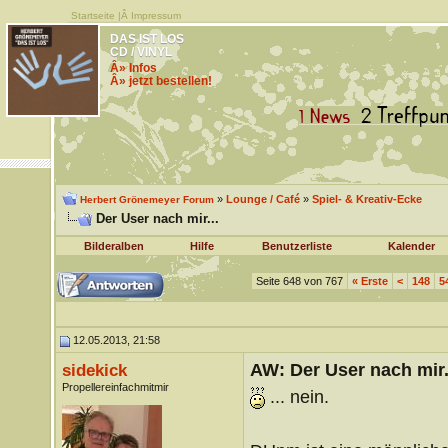
Startseite
|Â
Impressum
DAS IST LOS
CD / VINYL
Â» Infos
Â» jetzt bestellen!
»
Lounge / Café
»
Spiel- & Kreativ-Ecke
Herbert Grönemeyer Forum
Der User nach mir...
Bilderalben
Hilfe
Benutzerliste
Kalender
Seite 648 von 767
«
Erste
<
148
5
12.05.2013, 21:58
AW: Der User nach mir.
sidekick
Propellereinfachmitmir
... nein.