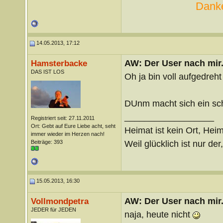
Danke
14.05.2013, 17:12
AW: Der User nach mir.
Hamsterbacke
DAS IST LOS
Oh ja bin voll aufgedreh
DUnm macht sich ein s
__________________
Registriert seit: 27.11.2011
Ort: Gebt auf Eure Liebe acht, seht
Heimat ist kein Ort, Heim
immer wieder im Herzen nach!
Weil glücklich ist nur der
Beiträge: 393
15.05.2013, 16:30
AW: Der User nach mir.
Vollmondpetra
JEDER für JEDEN
naja, heute nicht