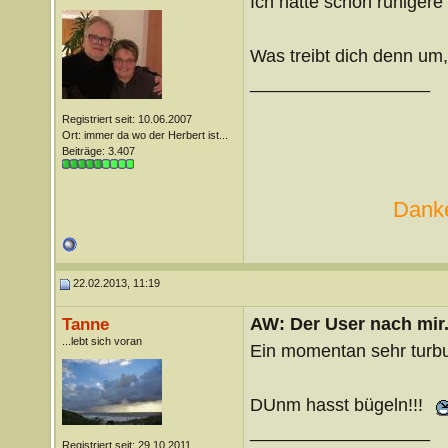
Ich hatte schon ruhigere 
Was treibt dich denn u
__________________
Registriert seit: 10.06.2007
Ort: immer da wo der Herbert ist...
Beiträge: 3.407
Danke
22.02.2013, 11:19
AW: Der User nach mir.
Tanne
...lebt sich voran
Ein momentan sehr turbu
DUnm hasst bügeln!!!
__________________
Registriert seit: 29.10.2011