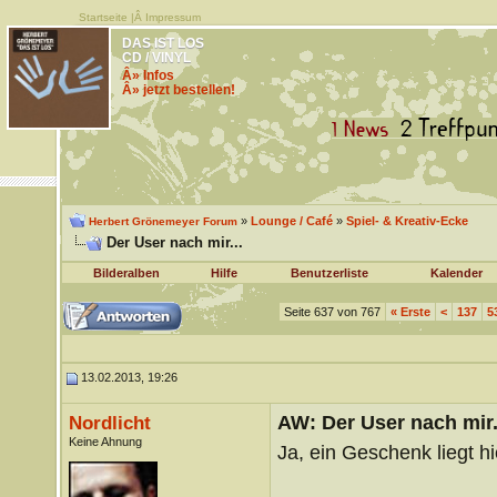
Startseite
|Â
Impressum
DAS IST LOS
CD / VINYL
Â» Infos
Â» jetzt bestellen!
»
Lounge / Café
»
Spiel- & Kreativ-Ecke
Herbert Grönemeyer Forum
Der User nach mir...
Bilderalben
Hilfe
Benutzerliste
Kalender
Seite 637 von 767
«
Erste
<
137
5
13.02.2013, 19:26
AW: Der User nach mir.
Nordlicht
Keine Ahnung
Ja, ein Geschenk liegt h