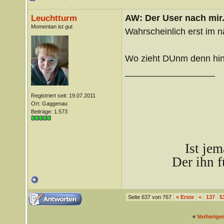
AW: Der User nach mir.
Leuchtturm
Momentan ist gut
Wahrscheinlich erst im n
Wo zieht DUnm denn hi
__________________
Registriert seit: 19.07.2011
Ort: Gaggenau
Beiträge: 1.573
Ist je
Der ihn f
Seite 637 von 767
«
Erste
<
137
5
«
Vorherige