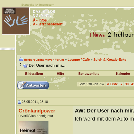
Startseite
|Â
Impressum
DAS IST LOS
CD / VINYL
Â» Infos
Â» jetzt bestellen!
»
Lounge / Café
»
Spiel- & Kreativ-Ecke
Herbert Grönemeyer Forum
Der User nach mir...
Bilderalben
Hilfe
Benutzerliste
Kalender
Seite 530 von 767
«
Erste
<
30
4
23.05.2011, 23:10
AW: Der User nach mir.
Grönlandpower
urverläßlich-sonnig-stur
Ich werd mit dem Auto m