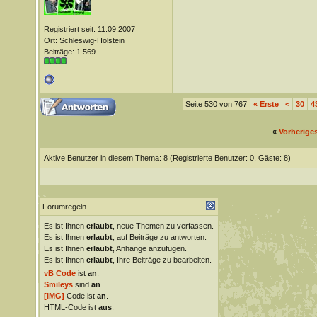
Registriert seit: 11.09.2007
Ort: Schleswig-Holstein
Beiträge: 1.569
Seite 530 von 767
«
Erste
<
30
4
«
Vorherige
Aktive Benutzer in diesem Thema: 8
(Registrierte Benutzer: 0, Gäste: 8)
Forumregeln
Es ist Ihnen
erlaubt
, neue Themen zu verfassen.
Es ist Ihnen
erlaubt
, auf Beiträge zu antworten.
Es ist Ihnen
erlaubt
, Anhänge anzufügen.
Es ist Ihnen
erlaubt
, Ihre Beiträge zu bearbeiten.
vB Code
ist
an
.
Smileys
sind
an
.
[IMG]
Code ist
an
.
HTML-Code ist
aus
.