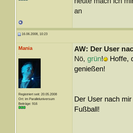
heute mach ich mir
an
16.06.2008, 10:23
AW: Der User nach
Mania
.
Nö,
grün
!
Hoffe, 
genießen!
Registriert seit: 20.05.2008
Der User nach mir f
Ort: im Paralleluniversum
Beiträge: 916
Fußball!