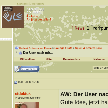
Startseite
|Â
Impressum
DAS IST LOS
CD / VINYL
Â» Infos
Â» jetzt bestellen!
»
Lounge / Café
»
Spiel- & Kreativ-Ecke
Herbert Grönemeyer Forum
Der User nach mir...
Bilderalben
Hilfe
Benutzerliste
Kalender
Seite 37 vo
15.06.2008, 15:28
AW: Der User nach
sidekick
Propellereinfachmitmir
Gute Idee, jetzt h