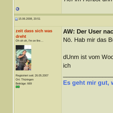
15.06.2008, 20:51
AW: Der User nach
zeit dass sich was
dreht
Nö. Hab mir das B
Oh oh oh, I'm on fire....
dUnm ist vom Woc
ich
_______________
Registriert seit: 26.05.2007
Ort: Thüringen
Es geht mir gut,
Beiträge: 669