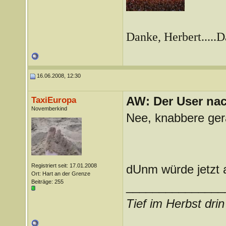
Danke, Herbert.....
16.06.2008, 12:30
AW: Der User nach
TaxiEuropa
Novemberkind
Nee, knabbere ger
Registriert seit: 17.01.2008
dUnm würde jetzt a
Ort: Hart an der Grenze
Beiträge: 255
_______________
Tief im Herbst dri