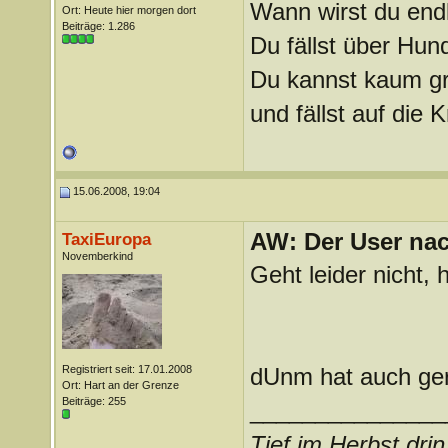
Wann wirst du endl
Ort: Heute hier morgen dort
Beiträge: 1.286
Du fällst über Hu
Du kannst kaum gra
und fällst auf die
15.06.2008, 19:04
AW: Der User nach
TaxiEuropa
Novemberkind
Geht leider nicht,
Registriert seit: 17.01.2008
dUnm hat auch ge
Ort: Hart an der Grenze
Beiträge: 255
_______________
Tief im Herbst dri