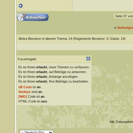
Seite 37 vo
«
Vorherige
Aktive Benutzer in diesem Thema: 14
(Registrierte Benutzer: 0, Gäste: 14)
Forumregeln
Es ist Ihnen
erlaubt
, neue Themen zu verfassen.
Es ist Ihnen
erlaubt
, auf Beiträge zu antworten.
Es ist Ihnen
erlaubt
, Anhänge anzufügen.
Es ist Ihnen
erlaubt
, Ihre Beiträge zu bearbeiten.
vB Code
ist
an
.
Smileys
sind
an
.
[IMG]
Code ist
an
.
HTML-Code ist
aus
.
Alle Zeitangaben