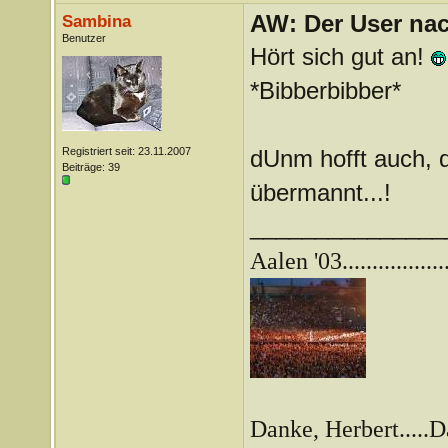
AW: Der User nach
Sambina
Benutzer
Hört sich gut an!
*Bibberbibber*
Registriert seit: 23.11.2007
dUnm hofft auch, d
Beiträge: 39
übermannt...!
_______________
Aalen '03.................
Danke, Herbert.....