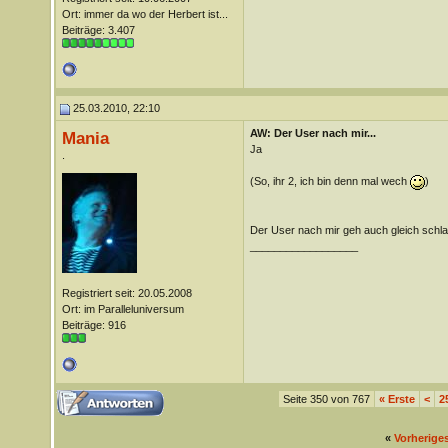
Ort: immer da wo der Herbert ist...
Beiträge: 3.407
25.03.2010, 22:10
AW: Der User nach mir...
Mania
Ja
.
(So, ihr 2, ich bin denn mal wech
)
Der User nach mir geh auch gleich schla
__________________
Registriert seit: 20.05.2008
Ort: im Paralleluniversum
Beiträge: 916
Seite 350 von 767
«
Erste
<
2
«
Vorherige