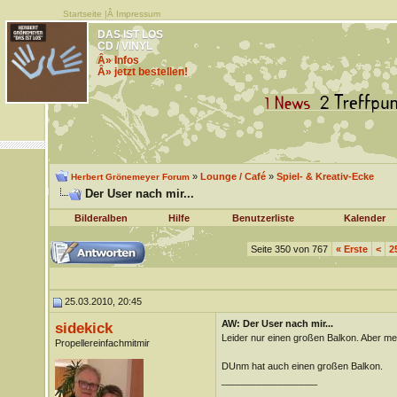
Startseite
|Â
Impressum
DAS IST LOS
CD / VINYL
Â» Infos
Â» jetzt bestellen!
»
Lounge / Café
»
Spiel- & Kreativ-Ecke
Herbert Grönemeyer Forum
Der User nach mir...
Bilderalben
Hilfe
Benutzerliste
Kalender
Seite 350 von 767
«
Erste
<
2
25.03.2010, 20:45
AW: Der User nach mir...
sidekick
Leider nur einen großen Balkon. Aber mei
Propellereinfachmitmir
DUnm hat auch einen großen Balkon.
__________________