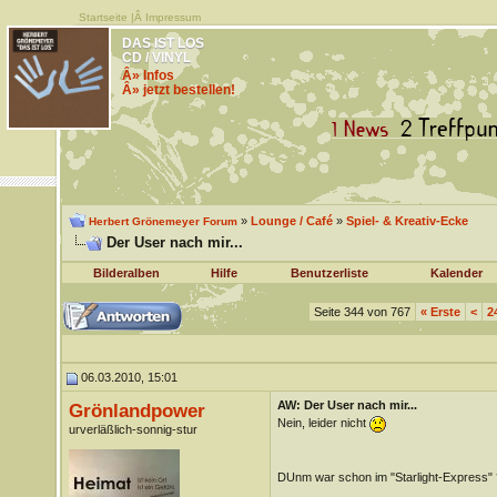
Startseite
|Â
Impressum
DAS IST LOS
CD / VINYL
Â» Infos
Â» jetzt bestellen!
»
Lounge / Café
»
Spiel- & Kreativ-Ecke
Herbert Grönemeyer Forum
Der User nach mir...
Bilderalben
Hilfe
Benutzerliste
Kalender
Seite 344 von 767
«
Erste
<
2
06.03.2010, 15:01
AW: Der User nach mir...
Grönlandpower
Nein, leider nicht
urverläßlich-sonnig-stur
DUnm war schon im "Starlight-Express" 
__________________