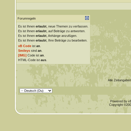
Forumregeln
Es ist Ihnen
erlaubt
, neue Themen zu verfassen.
Es ist Ihnen
erlaubt
, auf Beiträge zu antworten.
Es ist Ihnen
erlaubt
, Anhänge anzufügen.
Es ist Ihnen
erlaubt
, Ihre Beiträge zu bearbeiten.
vB Code
ist
an
.
Smileys
sind
an
.
[IMG]
Code ist
an
.
HTML-Code ist
aus
.
Alle Zeitangaben
Powered by vBu
Copyright ©2000