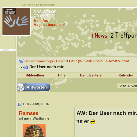
Startseite
|Â
Impressum
DAS IST LOS
CD / VINYL
Â» Infos
Â» jetzt bestellen!
»
Lounge / Café
»
Spiel- & Kreativ-Ecke
Herbert Grönemeyer Forum
Der User nach mir...
Bilderalben
Hilfe
Benutzerliste
Kalender
Seite 31 vo
11.06.2008, 18:16
AW: Der User nach mir.
Ramses
will mehr Waldbühne
tut er