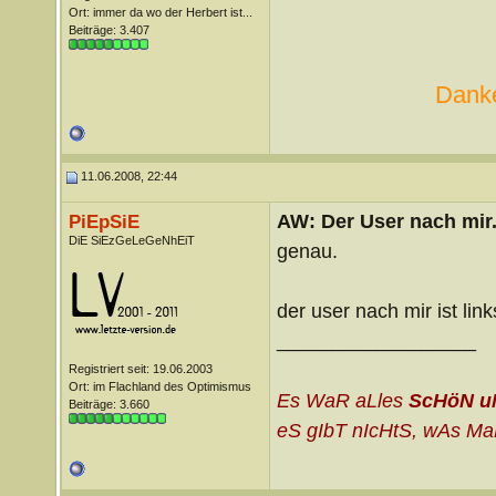
Ort: immer da wo der Herbert ist...
Beiträge: 3.407
Danke
11.06.2008, 22:44
AW: Der User nach mir.
PiEpSiE
DiE SiEzGeLeGeNhEiT
genau.
der user nach mir ist lin
__________________
Registriert seit: 19.06.2003
Ort: im Flachland des Optimismus
Es WaR aLles
ScHöN u
Beiträge: 3.660
eS gIbT nIcHtS, wAs MaN