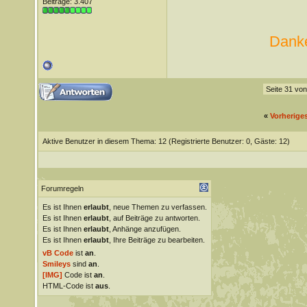
Beiträge: 3.407
Danke
Seite 31 vo
«
Vorherige
Aktive Benutzer in diesem Thema: 12
(Registrierte Benutzer: 0, Gäste: 12)
Forumregeln
Es ist Ihnen
erlaubt
, neue Themen zu verfassen.
Es ist Ihnen
erlaubt
, auf Beiträge zu antworten.
Es ist Ihnen
erlaubt
, Anhänge anzufügen.
Es ist Ihnen
erlaubt
, Ihre Beiträge zu bearbeiten.
vB Code
ist
an
.
Smileys
sind
an
.
[IMG]
Code ist
an
.
HTML-Code ist
aus
.