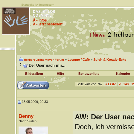
Startseite
|Â
Impressum
DAS IST LOS
CD / VINYL
Â» Infos
Â» jetzt bestellen!
»
Lounge / Café
»
Spiel- & Kreativ-Ecke
Herbert Grönemeyer Forum
Der User nach mir...
Bilderalben
Hilfe
Benutzerliste
Kalender
Seite 248 von 767
«
Erste
<
148
1
13.05.2009, 20:33
AW: Der User nach
Benny
Nach Süden
Doch, ich vermiss