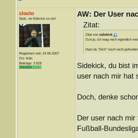
AW: Der User nach
cloclo
Stolz, ne Kölsche zo sin!
Zitat:
Zitat von
sidekick
Och jo, ich mag mich eigentlich mei
Hast du "Dich" noch nicht gefunden
Registriert seit: 24.06.2007
Ort: Köln
Beiträge: 3.628
Sidekick, du bist i
user nach mir hat 
Doch, denke schon
Der user nach mir 
Fußball-Bundeslig