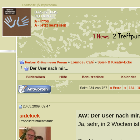
Startseite
|Â
Impressum
DAS IST LOS
CD / VINYL
Â» Infos
Â» jetzt bestellen!
»
Lounge / Café
»
Spiel- & Kreativ-Ecke
Herbert Grönemeyer Forum
Der User nach mir...
Bilderalben
Hilfe
Benutzerliste
Kalender
Seite 234 von 767
«
Erste
<
134
1
23.03.2009, 09:47
AW: Der User nach mir.
sidekick
Propellereinfachmitmir
Ja, sehr, in 2 Wochen ist