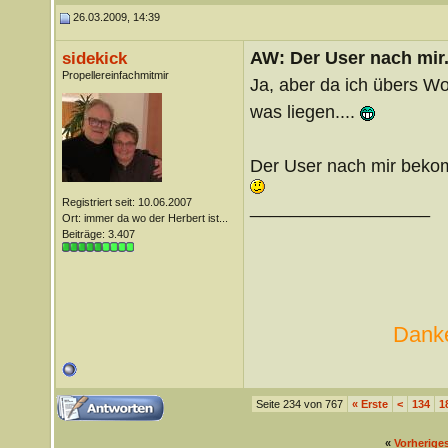
26.03.2009, 14:39
AW: Der User nach mir.
sidekick
Propellereinfachmitmir
Ja, aber da ich übers W
was liegen....
Der User nach mir bekomm
Registriert seit: 10.06.2007
__________________
Ort: immer da wo der Herbert ist...
Beiträge: 3.407
Danke
Seite 234 von 767
«
Erste
<
134
1
«
Vorherige