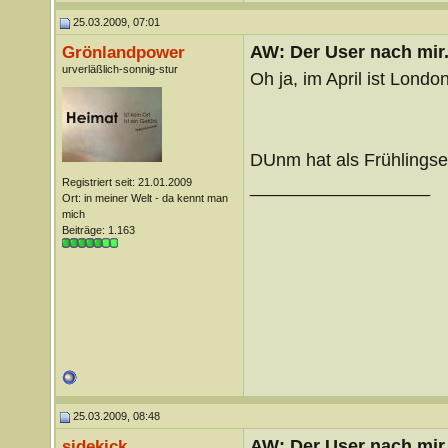
25.03.2009, 07:01
AW: Der User nach mir.
Grönlandpower
urverläßlich-sonnig-stur
Oh ja, im April ist Londo
DUnm hat als Frühlingse
Registriert seit: 21.01.2009
__________________
Ort: in meiner Welt - da kennt man
mich
Beiträge: 1.163
25.03.2009, 08:48
AW: Der User nach mir.
sidekick