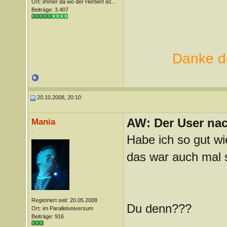
Ort: immer da wo der Herbert ist...
Beiträge: 3.407
Danke de
20.10.2008, 20:10
AW: Der User nach
Mania
.
Habe ich so gut wie
das war auch mal 
Registriert seit: 20.05.2008
Du denn???
Ort: im Paralleluniversum
Beiträge: 916
_______________