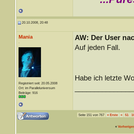
20.10.2008, 20:48
AW: Der User nach
Mania
.
Auf jeden Fall.
Habe ich letzte W
Registriert seit: 20.05.2008
_______________
Ort: im Paralleluniversum
Beiträge: 916
Seite 151 von 767
«
Erste
<
51
1
«
Vorherige