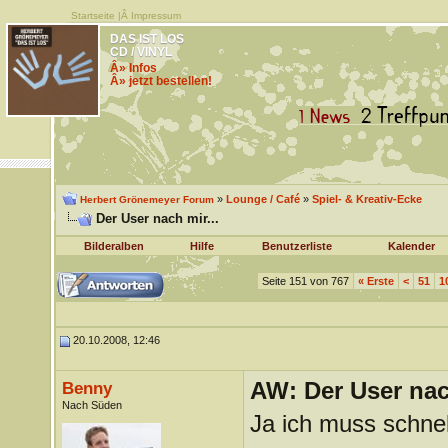
Startseite
|Â
Impressum
DAS IST LOS
CD / VINYL
Â» Infos
Â» jetzt bestellen!
»
Lounge / Café
»
Spiel- & Kreativ-Ecke
Herbert Grönemeyer Forum
Der User nach mir...
Bilderalben
Hilfe
Benutzerliste
Kalender
Seite 151 von 767
«
Erste
<
51
1
20.10.2008, 12:46
AW: Der User nach
Benny
Nach Süden
Ja ich muss schne