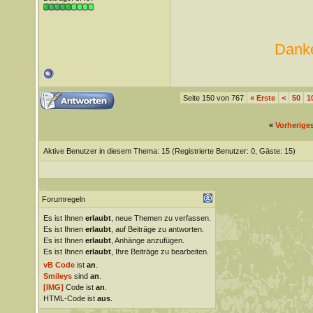
Danke
Seite 150 von 767
«
Erste
<
50
1
«
Vorherige
Aktive Benutzer in diesem Thema: 15
(Registrierte Benutzer: 0, Gäste: 15)
Forumregeln
Es ist Ihnen
erlaubt
, neue Themen zu verfassen.
Es ist Ihnen
erlaubt
, auf Beiträge zu antworten.
Es ist Ihnen
erlaubt
, Anhänge anzufügen.
Es ist Ihnen
erlaubt
, Ihre Beiträge zu bearbeiten.
vB Code
ist
an
.
Smileys
sind
an
.
[IMG]
Code ist
an
.
HTML-Code ist
aus
.