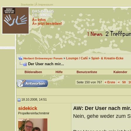
Startseite
|Â
Impressum
DAS IST LOS
CD / VINYL
Â» Infos
Â» jetzt bestellen!
»
Lounge / Café
»
Spiel- & Kreativ-Ecke
Herbert Grönemeyer Forum
Der User nach mir...
Bilderalben
Hilfe
Benutzerliste
Kalender
Seite 150 von 767
«
Erste
<
50
1
18.10.2008, 14:51
AW: Der User nach mir.
sidekick
Propellereinfachmitmir
Nein, gehe weder zum St