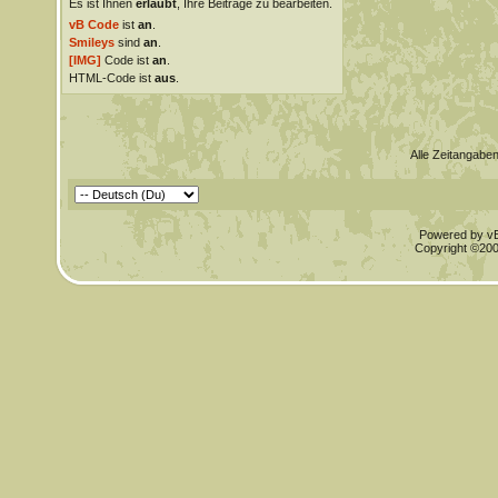
Es ist Ihnen
erlaubt
, Ihre Beiträge zu bearbeiten.
vB Code
ist
an
.
Smileys
sind
an
.
[IMG]
Code ist
an
.
HTML-Code ist
aus
.
Alle Zeitangaben
Powered by vBu
Copyright ©2000