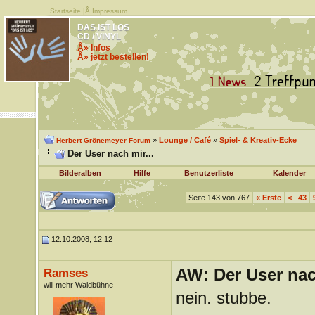
Startseite
|Â
Impressum
DAS IST LOS
CD / VINYL
Â» Infos
Â» jetzt bestellen!
»
Lounge / Café
»
Spiel- & Kreativ-Ecke
Herbert Grönemeyer Forum
Der User nach mir...
Bilderalben
Hilfe
Benutzerliste
Kalender
Seite 143 von 767
«
Erste
<
43
12.10.2008, 12:12
AW: Der User nach
Ramses
will mehr Waldbühne
nein. stubbe.