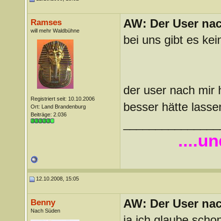
AW: Der User nach
Ramses
will mehr Waldbühne
bei uns gibt es kei
der user nach mir
Registriert seit: 10.10.2006
besser hätte lasse
Ort: Land Brandenburg
Beiträge: 2.036
_______________
....u
12.10.2008, 15:05
AW: Der User nach
Benny
Nach Süden
ja ich glaube scho