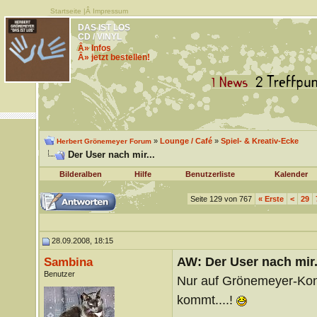
Startseite
|Â
Impressum
DAS IST LOS
CD / VINYL
Â» Infos
Â» jetzt bestellen!
»
Lounge / Café
»
Spiel- & Kreativ-Ecke
Herbert Grönemeyer Forum
Der User nach mir...
Bilderalben
Hilfe
Benutzerliste
Kalender
Seite 129 von 767
«
Erste
<
29
28.09.2008, 18:15
AW: Der User nach mir.
Sambina
Benutzer
Nur auf Grönemeyer-Konz
kommt....!