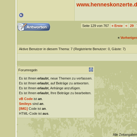
www.henneskonzerte.
Seite 129 von 767
«
Erste
<
29
«
Vorherige
Aktive Benutzer in diesem Thema: 7
(Registrierte Benutzer: 0, Gäste: 7)
Forumregeln
Es ist Ihnen
erlaubt
, neue Themen zu verfassen.
Es ist Ihnen
erlaubt
, auf Beiträge zu antworten.
Es ist Ihnen
erlaubt
, Anhänge anzufügen.
Es ist Ihnen
erlaubt
, Ihre Beiträge zu bearbeiten.
vB Code
ist
an
.
Smileys
sind
an
.
[IMG]
Code ist
an
.
HTML-Code ist
aus
.
Alle Zeitangaben