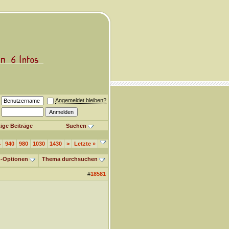
Angemeldet bleiben?
ige Beiträge
Suchen
4
940
980
1030
1430
>
Letzte
»
-Optionen
Thema durchsuchen
#
18581