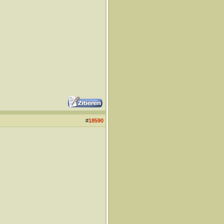
#
18590