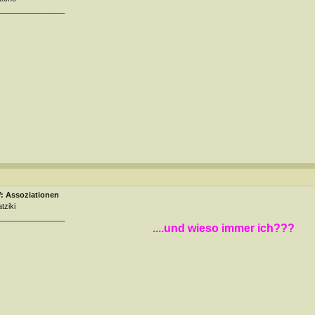
________________
: Assoziationen
tziki
________________
....und wieso immer ich???