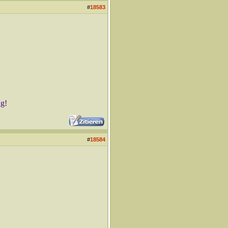
#
18583
ng!
#
18584