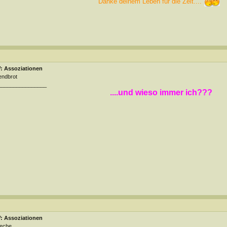
Danke deinem Leben für die Zeit....
: Assoziationen
endbrot
________________
....und wieso immer ich???
: Assoziationen
ieche