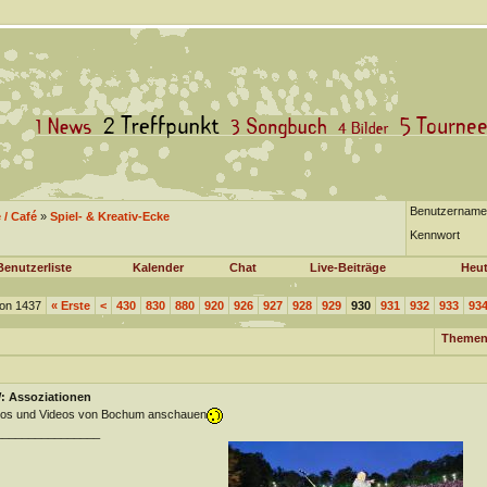
Benutzername
/ Café
»
Spiel- & Kreativ-Ecke
Kennwort
Benutzerliste
Kalender
Chat
Live-Beiträge
Heut
von 1437
«
Erste
<
430
830
880
920
926
927
928
929
930
931
932
933
93
Themen
: Assoziationen
tos und Videos von Bochum anschauen
________________