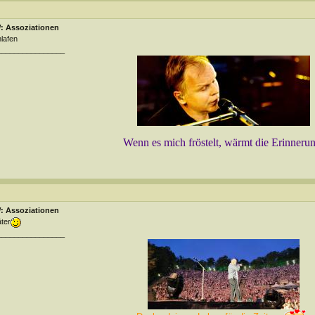
: Assoziationen
lafen
________________
Wenn es mich fröstelt, wärmt die Erinneru
: Assoziationen
ter
________________