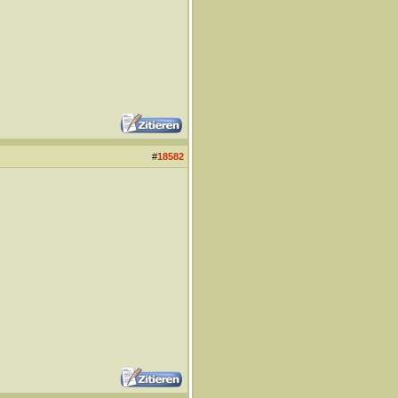
#
18582