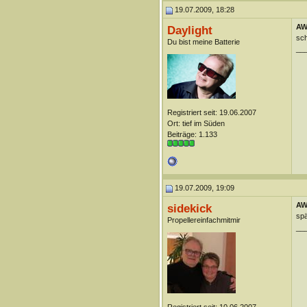
19.07.2009, 18:28
AW
Daylight
sch
Du bist meine Batterie
__
Registriert seit: 19.06.2007
Ort: tief im Süden
Beiträge: 1.133
19.07.2009, 19:09
AW
sidekick
spä
Propellereinfachmitmir
__