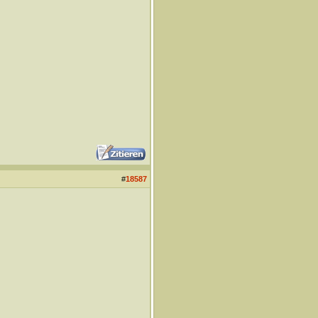
#
18587