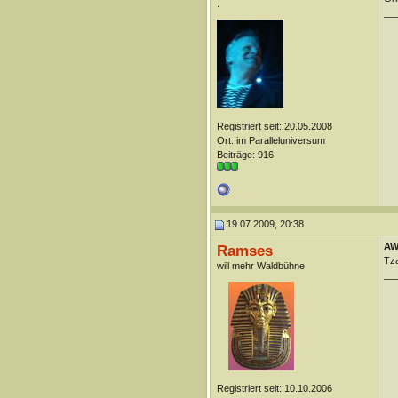
.
__
Registriert seit: 20.05.2008
Ort: im Paralleluniversum
Beiträge: 916
19.07.2009, 20:38
AW
Ramses
Tza
will mehr Waldbühne
__
Registriert seit: 10.10.2006