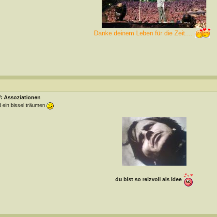
Danke deinem Leben für die Zeit....
: Assoziationen
 ein bissel träumen
________________
du bist so reizvoll als Idee