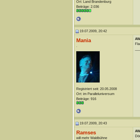
Ort: Land Brandenburg
Beiträge: 2.036
19.07.2009, 20:42
AW
Mania
Fla
.
__
Registriert seit: 20.05.2008
Ort: im Paralleluniversum
Beiträge: 916
19.07.2009, 20:43
AW
Ramses
Dö
will mehr Waldbühne