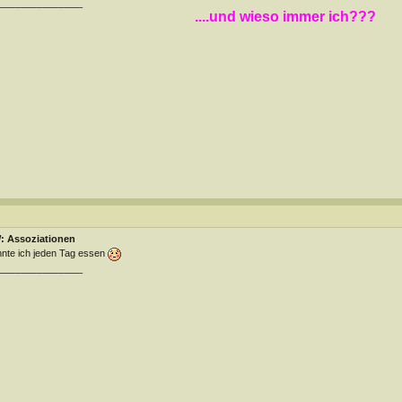
________________
....und wieso immer ich???
: Assoziationen
nte ich jeden Tag essen
________________