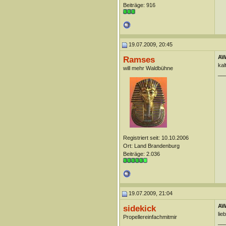
Beiträge: 916
19.07.2009, 20:45
AW
Ramses
kal
will mehr Waldbühne
__
Registriert seit: 10.10.2006
Ort: Land Brandenburg
Beiträge: 2.036
19.07.2009, 21:04
AW
sidekick
lie
Propellereinfachmitmir
__