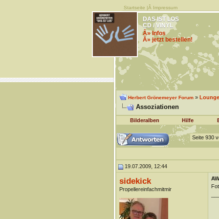
Startseite
|Â
Impressum
DAS IST LOS
CD / VINYL
Â» Infos
Â» jetzt bestellen!
»
Lounge 
Herbert Grönemeyer Forum
Assoziationen
Bilderalben
Hilfe
Seite 930 
19.07.2009, 12:44
AW
sidekick
Fo
Propellereinfachmitmir
__