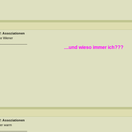
: Assoziationen
te Wiener
________________
....und wieso immer ich???
: Assoziationen
ber warm
________________