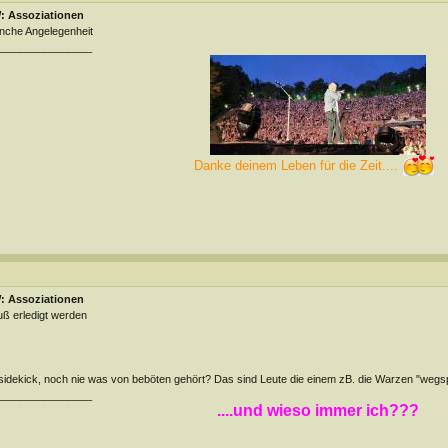
: Assoziationen
che Angelegenheit
________________
Danke deinem Leben für die Zeit....
: Assoziationen
ß erledigt werden
idekick, noch nie was von beböten gehört? Das sind Leute die einem zB. die Warzen "wegs
________________
....und wieso immer ich???