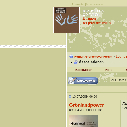
Startseite
|Â
Impressum
DAS IST LOS
CD / VINYL
Â» Infos
Â» jetzt bestellen!
»
Lounge 
Herbert Grönemeyer Forum
Assoziationen
Bilderalben
Hilfe
Seite 926 
13.07.2009, 06:30
AW
Grönlandpower
Sch
urverläßlich-sonnig-stur
__