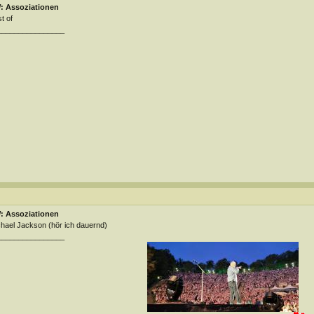
: Assoziationen
t of
________________
: Assoziationen
hael Jackson (hör ich dauernd)
________________