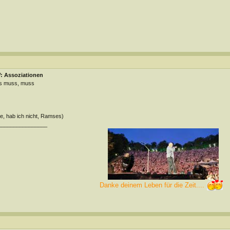
: Assoziationen
s muss, muss
e, hab ich nicht, Ramses)
________________
Danke deinem Leben für die Zeit....