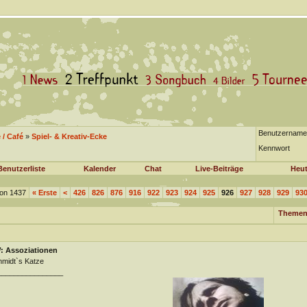
Benutzername
/ Café
»
Spiel- & Kreativ-Ecke
Kennwort
Benutzerliste
Kalender
Chat
Live-Beiträge
Heut
von 1437
«
Erste
<
426
826
876
916
922
923
924
925
926
927
928
929
93
Themen
: Assoziationen
midt`s Katze
________________