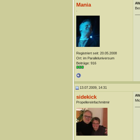
AW
Mania
Bes
.
__
Registriert seit: 20.05.2008
Ort: im Paralleluniversum
Beiträge: 916
13.07.2009, 14:31
AW
sidekick
Mic
Propellereinfachmitmir
__