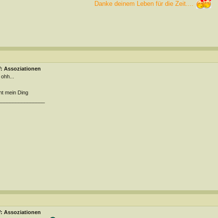
Danke deinem Leben für die Zeit....
: Assoziationen
ohh...
ht mein Ding
________________
: Assoziationen