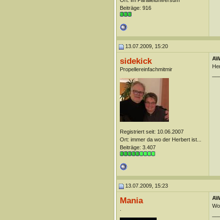
Ort: im Paralleluniversum
Beiträge: 916
13.07.2009, 15:20
AW
sidekick
Her
Propellereinfachmitmir
__
Registriert seit: 10.06.2007
Ort: immer da wo der Herbert ist...
Beiträge: 3.407
13.07.2009, 15:23
AW
Mania
Wo
.
__