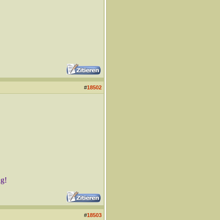
#
18502
ng!
#
18503