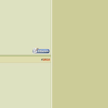
#
18510