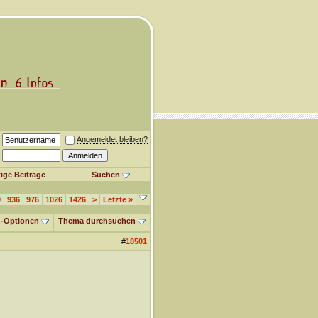
Angemeldet bleiben?
ige Beiträge
Suchen
0
936
976
1026
1426
>
Letzte
»
-Optionen
Thema durchsuchen
#
18501