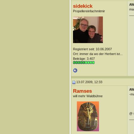
AW
sidekick
man
Propellereinfachmitmir
__
Registriert seit: 10.06.2007
Ort: immer da wo der Herbert ist...
Beiträge: 3.407
13.07.2009, 12:33
AW
Ramses
-mu
will mehr Waldbühne
@ s
__