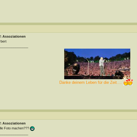
: Assoziationen
bert
________________
Danke deinem Leben für die Zeit....
: Assoziationen
lle Foto machen???
________________