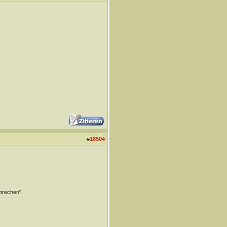
#
18504
prechen".