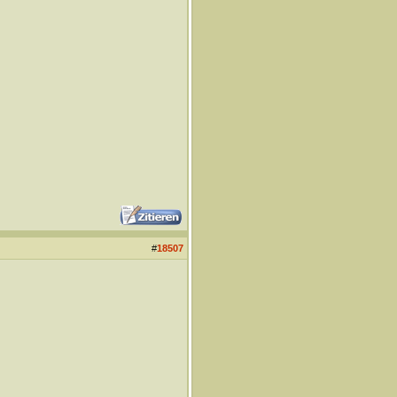
#
18507