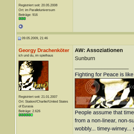
Registriert seit: 20.05.2008
Ort: im Paralleluniversum
Beiträge: 916
09.05.2009, 21:46
AW: Assoziationen
Georgy Drachenköter
ich und du, im spielhaus
Sunburn
__________________
Fighting for Peace is lik
Registriert seit: 21.01.2007
Ort: Station//Charlie//United States
of Eurasia
Beiträge: 2.626
People assume that time is
from a non-linear, non-sub
wobbly... timey-wimey... 