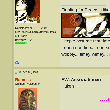
__________________
Fighting for Peace is lik
Registriert seit: 21.01.2007
Ort: Station//Charlie//United States
of Eurasia
Beiträge: 2.626
People assume that time is
from a non-linear, non-sub
wobbly... timey-wimey... 
08.05.2009, 13:00
AW: Assoziationen
Ramses
will mehr Waldbühne
Küken
__________________
...