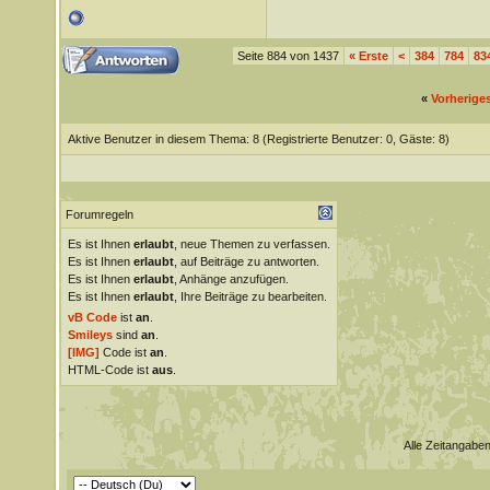
Seite 884 von 1437
«
Erste
<
384
784
83
«
Vorherige
Aktive Benutzer in diesem Thema: 8
(Registrierte Benutzer: 0, Gäste: 8)
Forumregeln
Es ist Ihnen
erlaubt
, neue Themen zu verfassen.
Es ist Ihnen
erlaubt
, auf Beiträge zu antworten.
Es ist Ihnen
erlaubt
, Anhänge anzufügen.
Es ist Ihnen
erlaubt
, Ihre Beiträge zu bearbeiten.
vB Code
ist
an
.
Smileys
sind
an
.
[IMG]
Code ist
an
.
HTML-Code ist
aus
.
Alle Zeitangaben