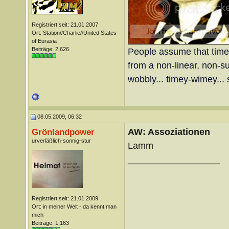
Registriert seit: 21.01.2007
Ort: Station//Charlie//United States
of Eurasia
Beiträge: 2.626
People assume that time is
from a non-linear, non-sub
wobbly... timey-wimey... 
08.05.2009, 06:32
AW: Assoziationen
Grönlandpower
urverläßlich-sonnig-stur
Lamm
__________________
Registriert seit: 21.01.2009
Ort: in meiner Welt - da kennt man
mich
Beiträge: 1.163