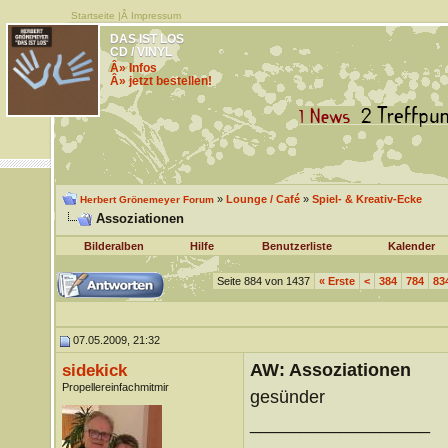
Startseite
|Â
Impressum
DAS IST LOS
CD / VINYL
Â» Infos
Â» jetzt bestellen!
»
Lounge / Café
»
Spiel- & Kreativ-Ecke
Herbert Grönemeyer Forum
Assoziationen
Bilderalben
Hilfe
Benutzerliste
Kalender
Seite 884 von 1437
«
Erste
<
384
784
83
07.05.2009, 21:32
AW: Assoziationen
sidekick
Propellereinfachmitmir
gesünder
__________________