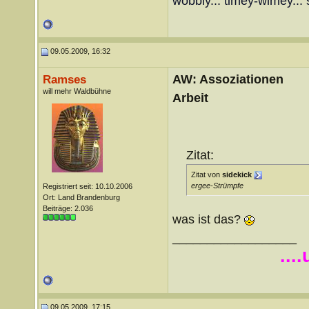
wobbly... timey-wimey... 
09.05.2009, 16:32
AW: Assoziationen
Ramses
will mehr Waldbühne
Arbeit
Zitat:
Zitat von
sidekick
ergee-Strümpfe
Registriert seit: 10.10.2006
Ort: Land Brandenburg
Beiträge: 2.036
was ist das?
__________________
...
09.05.2009, 17:15