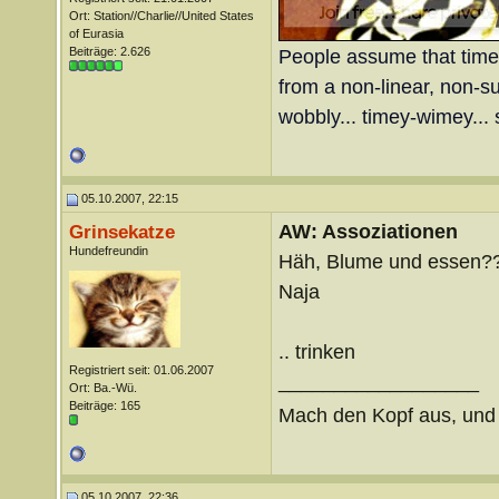
Ort: Station//Charlie//United States
of Eurasia
Beiträge: 2.626
People assume that time is
from a non-linear, non-sub
wobbly... timey-wimey... 
05.10.2007, 22:15
AW: Assoziationen
Grinsekatze
Hundefreundin
Häh, Blume und essen?
Naja
.. trinken
Registriert seit: 01.06.2007
__________________
Ort: Ba.-Wü.
Beiträge: 165
Mach den Kopf aus, un
05.10.2007, 22:36