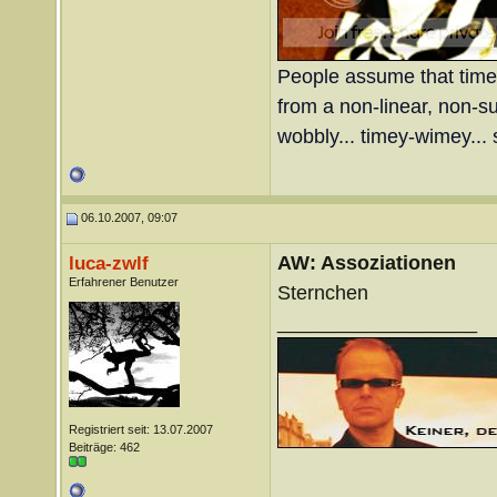
People assume that time is
from a non-linear, non-sub
wobbly... timey-wimey... 
06.10.2007, 09:07
AW: Assoziationen
luca-zwlf
Erfahrener Benutzer
Sternchen
__________________
Registriert seit: 13.07.2007
Beiträge: 462