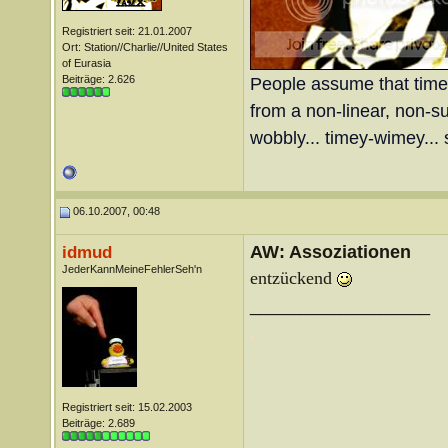
Registriert seit: 21.01.2007
Ort: Station//Charlie//United States
of Eurasia
Beiträge: 2.626
People assume that time is
from a non-linear, non-sub
wobbly... timey-wimey... 
06.10.2007, 00:48
AW: Assoziationen
idmud
JederKannMeineFehlerSeh'n
entzückend
__________________
.
.
Registriert seit: 15.02.2003
Beiträge: 2.689