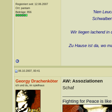
Registriert seit: 12.06.2007
Ort: pantam
'Nen Leuch
Beiträge: 856
Schwalben 
Wir liegen lachend in
Zu Hause ist da, wo ma
06.10.2007, 00:41
AW: Assoziationen
Georgy Drachenköter
ich und du, im spielhaus
Schaf
__________________
Fighting for Peace is lik