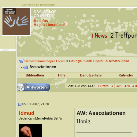
Startseite
|Â
Impressum
DAS IST LOS
CD / VINYL
Â» Infos
Â» jetzt bestellen!
»
Lounge / Café
»
Spiel- & Kreativ-Ecke
Herbert Grönemeyer Forum
Assoziationen
Bilderalben
Hilfe
Benutzerliste
Kalender
Seite 428 von 1437
«
Erste
<
328
378
41
05.10.2007, 21:20
AW: Assoziationen
idmud
JederKannMeineFehlerSeh'n
Honig
__________________