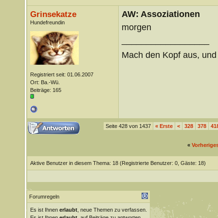
AW: Assoziationen
Grinsekatze
Hundefreundin
morgen
__________________
Mach den Kopf aus, un
Registriert seit: 01.06.2007
Ort: Ba.-Wü.
Beiträge: 165
Seite 428 von 1437
«
Erste
<
328
378
41
«
Vorherige
Aktive Benutzer in diesem Thema: 18
(Registrierte Benutzer: 0, Gäste: 18)
Forumregeln
Es ist Ihnen
erlaubt
, neue Themen zu verfassen.
Es ist Ihnen
erlaubt
, auf Beiträge zu antworten.