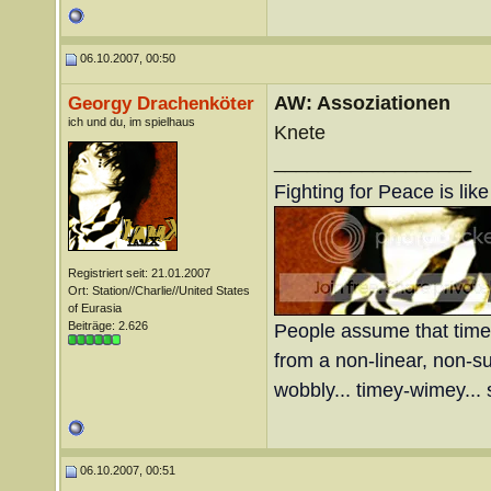
06.10.2007, 00:50
AW: Assoziationen
Georgy Drachenköter
ich und du, im spielhaus
Knete
__________________
Fighting for Peace is lik
Registriert seit: 21.01.2007
Ort: Station//Charlie//United States
of Eurasia
Beiträge: 2.626
People assume that time is
from a non-linear, non-sub
wobbly... timey-wimey... 
06.10.2007, 00:51