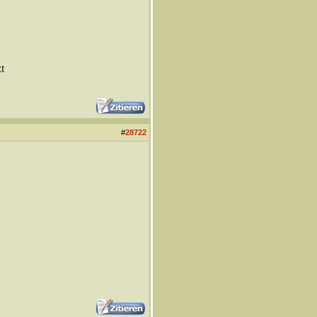
t
#
28722