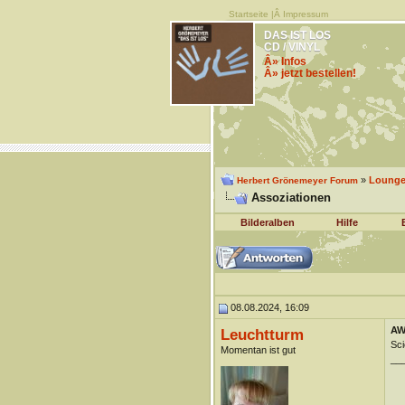
Startseite
|Â
Impressum
DAS IST LOS
CD / VINYL
Â» Infos
Â» jetzt bestellen!
»
Lounge 
Herbert Grönemeyer Forum
Assoziationen
Bilderalben
Hilfe
08.08.2024, 16:09
AW
Leuchtturm
Sci
Momentan ist gut
__