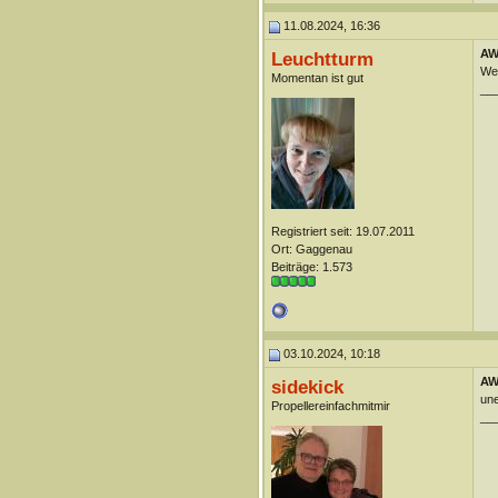
11.08.2024, 16:36
AW
Leuchtturm
Wel
Momentan ist gut
__
Registriert seit: 19.07.2011
Ort: Gaggenau
Beiträge: 1.573
03.10.2024, 10:18
AW
sidekick
une
Propellereinfachmitmir
__