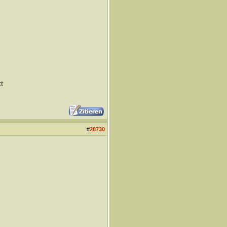
t
#
28730