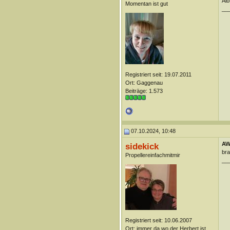
Alb
Momentan ist gut
__
Registriert seit: 19.07.2011
Ort: Gaggenau
Beiträge: 1.573
07.10.2024, 10:48
AW
sidekick
bra
Propellereinfachmitmir
__
Registriert seit: 10.06.2007
Ort: immer da wo der Herbert ist...