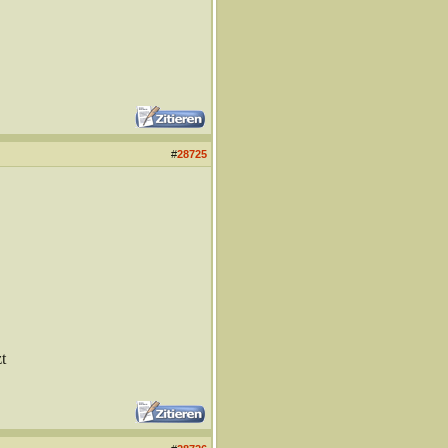
#
28725
t