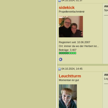
04.10.2024, 01:37
AW
sidekick
Sp
Propellereinfachmitmir
__
Registriert seit: 10.06.2007
Ort: immer da wo der Herbert ist...
Beiträge: 3.407
04.10.2024, 14:45
AW
Leuchtturm
Log
Momentan ist gut
__