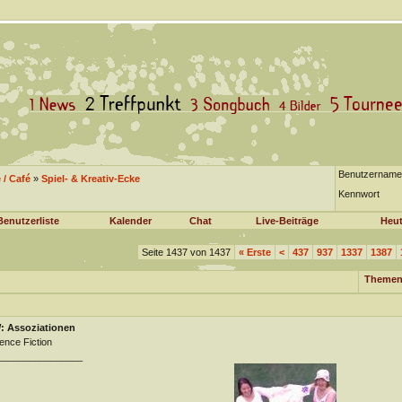
Benutzername
/ Café
»
Spiel- & Kreativ-Ecke
Kennwort
Benutzerliste
Kalender
Chat
Live-Beiträge
Heut
Seite 1437 von 1437
«
Erste
<
437
937
1337
1387
Themen
: Assoziationen
ence Fiction
________________