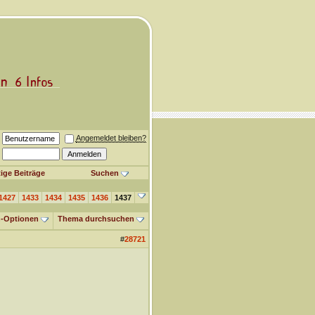
Angemeldet bleiben?
ige Beiträge
Suchen
1427
1433
1434
1435
1436
1437
-Optionen
Thema durchsuchen
#
28721