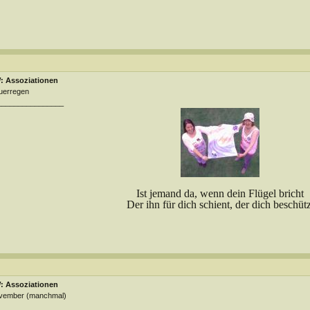
: Assoziationen
uerregen
________________
Ist jemand da, wenn dein Flügel bricht
Der ihn für dich schient, der dich beschütz
: Assoziationen
vember (manchmal)
________________