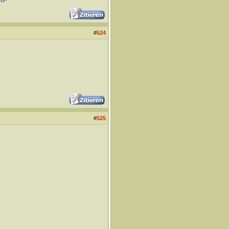
#
524
#
525