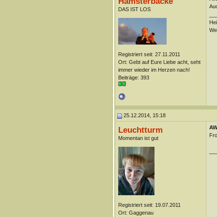
Hamsterbacke
Au
DAS IST LOS
__
Hei
Wei
Registriert seit: 27.11.2011
Ort: Gebt auf Eure Liebe acht, seht
immer wieder im Herzen nach!
Beiträge: 393
25.12.2014, 15:18
AW
Leuchtturm
Fro
Momentan ist gut
__
Registriert seit: 19.07.2011
Ort: Gaggenau