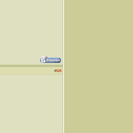
#
528