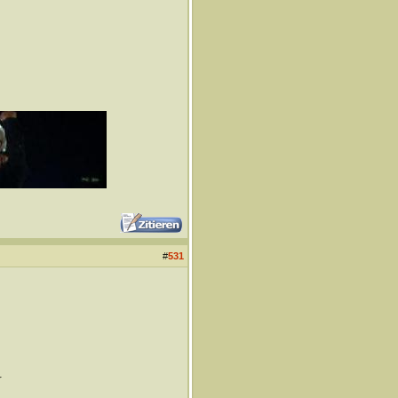
#
531
r