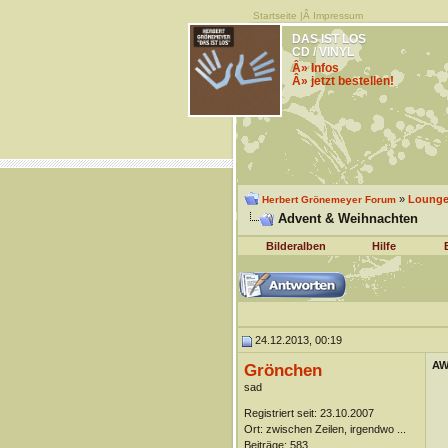
Startseite
|Â
Impressum
DAS IST LOS
CD / VINYL
Â» Infos
Â» jetzt bestellen!
»
Lounge 
Herbert Grönemeyer Forum
Advent & Weihnachten
Bilderalben
Hilfe
24.12.2013, 00:19
AW
Grönchen
sad
Registriert seit: 23.10.2007
Ort: zwischen Zeilen, irgendwo ...
Beiträge: 583