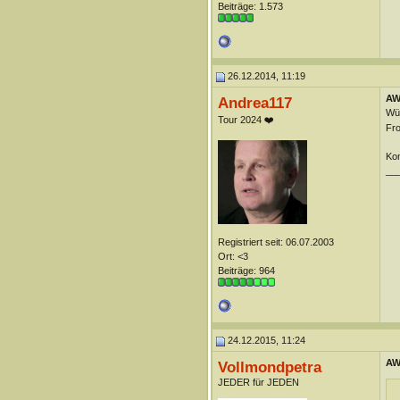
Beiträge: 1.573
26.12.2014, 11:19
AW
Andrea117
Wün
Tour 2024 ❤️
Fr
Kom
__
Registriert seit: 06.07.2003
Ort: <3
Beiträge: 964
24.12.2015, 11:24
AW
Vollmondpetra
JEDER für JEDEN