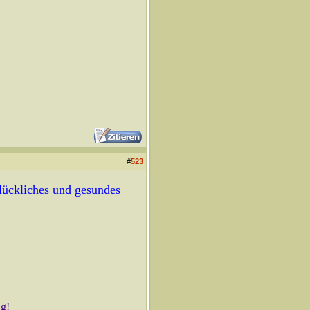
#
523
glückliches und gesundes
ng!