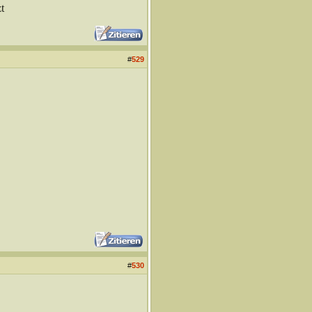
t
#
529
#
530