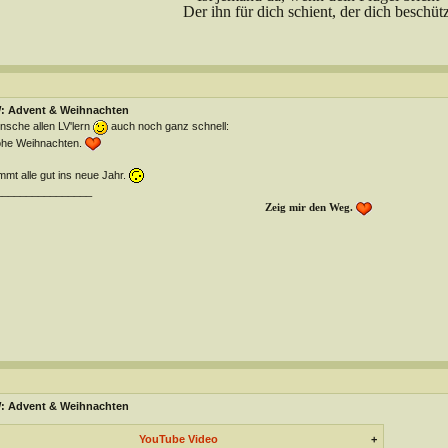
Der ihn für dich schient, der dich beschütz
: Advent & Weihnachten
sche allen LV'lern
auch noch ganz schnell:
ohe Weihnachten.
mt alle gut ins neue Jahr.
________________
Zeig mir den Weg.
: Advent & Weihnachten
YouTube Video
+