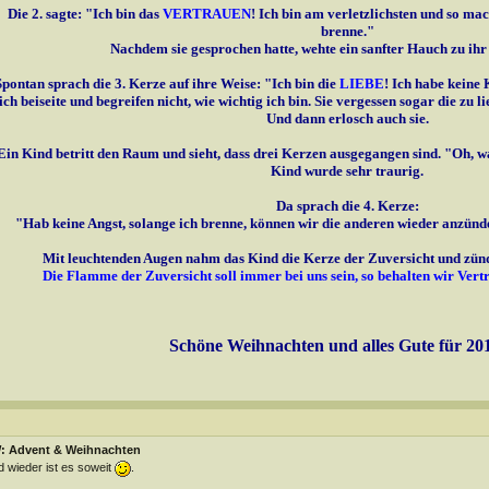
Die 2. sagte: "Ich bin das
VERTRAUEN
! Ich bin am verletzlichsten und so mac
brenne."
Nachdem sie gesprochen hatte, wehte ein sanfter Hauch zu ihr 
Spontan sprach die 3. Kerze auf ihre Weise: "Ich bin die
LIEBE
!
Ich habe keine 
ch beiseite und begreifen nicht, wie wichtig ich bin. Sie vergessen sogar die zu l
Und dann erlosch auch sie.
Ein Kind betritt den Raum und sieht, dass drei Kerzen ausgegangen sind. "Oh, 
Kind wurde sehr traurig.
Da sprach die 4. Kerze:
"Hab keine Angst, solange ich brenne, können wir die anderen wieder anzünde
Mit leuchtenden Augen nahm das Kind die Kerze der Zuversicht und zünd
Die Flamme der Zuversicht soll immer bei uns sein, so behalten wir Vertr
Schöne Weihnachten und alles Gute für 20
: Advent & Weihnachten
 wieder ist es soweit
.