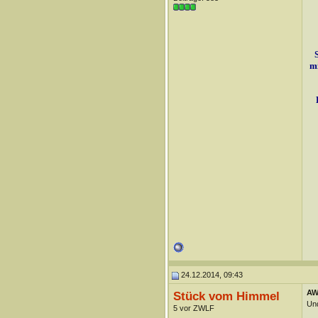
mi
24.12.2014, 09:43
AW
Stück vom Himmel
Und
5 vor ZWLF