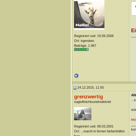
Ei
__
Registriert seit: 19.09.2008
Ort: irgendwo
Beiträge: 1.967
24.12.2015, 11:55
AW
grenzwertig
...
sagtoftnichtsundredetviel
wün
ht
__
Registriert seit: 08.03.2001
kom
Ort: ...macht in fernen farbenhäfen