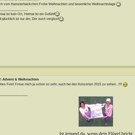
ch vom Hamsterbäckchen Frohe Weihnachten und besinnliche Weihnachtstage
________________
mat ist kein Ort, Heimat ist ein Gefühl!
l glücklich ist nur der, Der auch vergisst!
: Advent & Weihnachten
hes Fest! Freue mich ja schon so sehr, euch bei den Konzerten 2015 zu sehen...!!!!
________________
Ist jemand da, wenn dein Flügel bricht