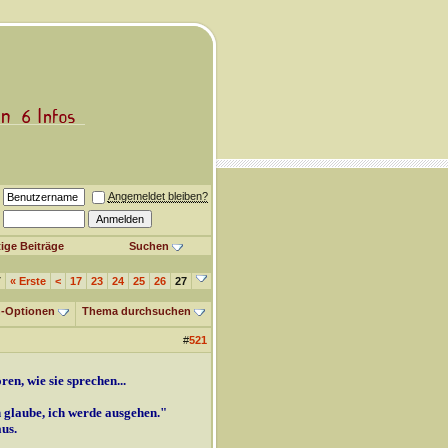
Angemeldet bleiben?
ige Beiträge
Suchen
7
«
Erste
<
17
23
24
25
26
27
-Optionen
Thema durchsuchen
#
521
n, wie sie sprechen...
 glaube, ich werde ausgehen."
us.