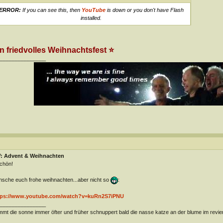
ERROR:
If you can see this, then
YouTube
is down or you don't have Flash
installed.
n friedvolles Weihnachtsfest ⭐️
________________
: Advent & Weihnachten
schön!
sche euch frohe weihnachten...aber nicht so
:
tps://www.youtube.com/watch?v=kuRn2S7iPNU
________________
mt die sonne immer öfter und früher schnuppert bald die nasse katze an der blume im revie