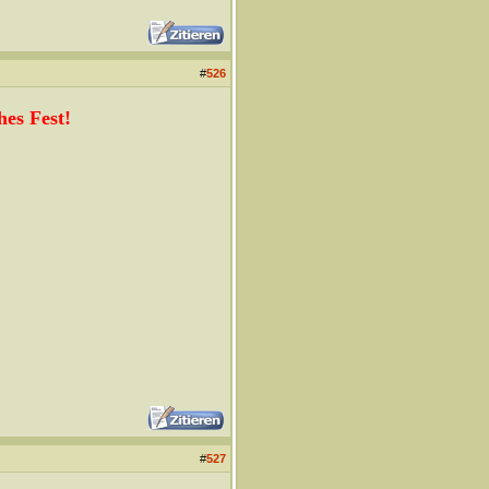
#
526
es Fest!
#
527