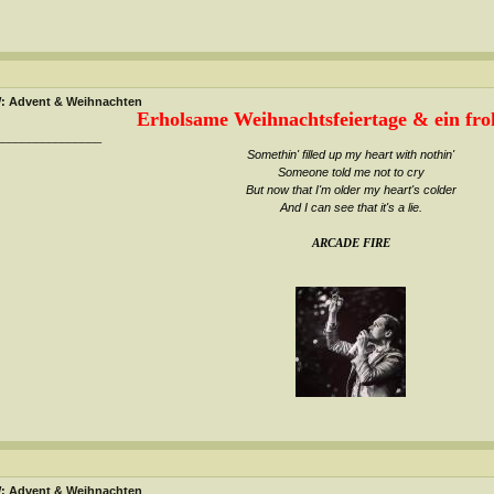
: Advent & Weihnachten
Erholsame Weihnachtsfeiertage & ein froh
________________
Somethin' filled up my heart with nothin'
Someone told me not to cry
But now that I'm older my heart's colder
And I can see that it's a lie
.
ARCADE FIRE
: Advent & Weihnachten