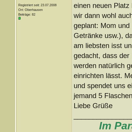
einen neuen Platz 
Registriert seit: 23.07.2008
Ort: Oberhausen
wir dann wohl auch 
Beiträge: 82
geplant: Mom und 
Getränke usw.), da
am liebsten isst un
gedacht, dass der 
werden natürlich 
einrichten lässt. 
und spendet uns e
jemand 5 Flaschen
Liebe Grüße
_______________
Im Para