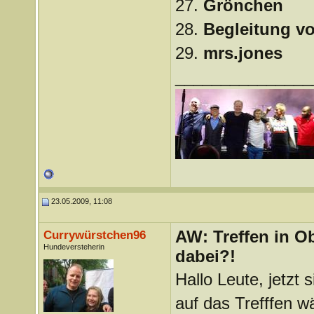
27.
Grönchen
28.
Begleitung v
29.
mrs.jones
_______________
23.05.2009, 11:08
AW: Treffen in Ob
Currywürstchen96
Hundeversteherin
dabei?!
Hallo Leute, jetzt
auf das Trefffen w