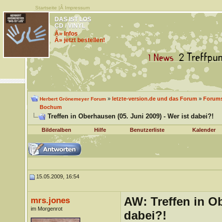
Startseite
|Â
Impressum
DAS IST LOS
CD / VINYL
Â» Infos
Â» jetzt bestellen!
»
letzte-version.de und das Forum
»
Forums
Herbert Grönemeyer Forum
Bochum
Treffen in Oberhausen (05. Juni 2009) - Wer ist dabei?!
Bilderalben
Hilfe
Benutzerliste
Kalender
15.05.2009, 16:54
AW: Treffen in Ob
mrs.jones
im Morgenrot
dabei?!