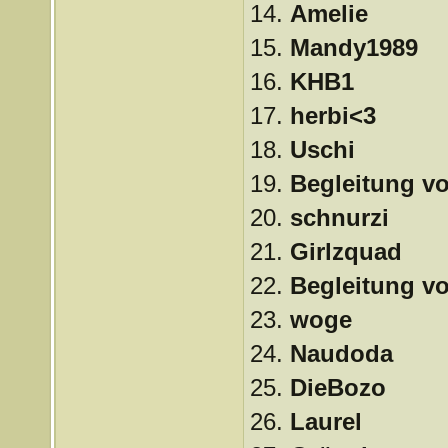
14.
Amelie
15.
Mandy1989
16.
KHB1
17.
herbi<3
18.
Uschi
19.
Begleitung v
20.
schnurzi
21.
Girlzquad
22.
Begleitung v
23.
woge
24.
Naudoda
25.
DieBozo
26.
Laurel