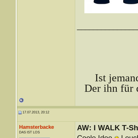
_______________
Ist jeman
Der ihn für 
17.07.2013, 20:12
AW: I WALK T-Shi
Hamsterbacke
DAS IST LOS
Coole Idee
Leuch