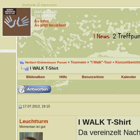
Startseite
|Â
Impressum
DAS IST LOS
CD / VINYL
Â» Infos
Â» jetzt bestellen!
»
Tourneen
»
"I Walk"-Tour + Konzertberich
Herbert Grönemeyer Forum
I WALK T-Shirt
Bilderalben
Hilfe
Benutzerliste
Kalender
17.07.2013, 19:15
I WALK T-Shirt
Leuchtturm
Momentan ist gut
Da vereinzelt Nac