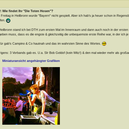
 Wie findet Ihr "Die Toten Hosen"?
Freitag in Heilbronn wurde "Bayern" nicht gespielt. Aber ich hab's ja heuer schon in Regen
fen.
Heilbronn stand ich bei DTH zum ersten Mal im Innenraum und dann auch noch in der ersten R
eben muss, dass es die engste & gleichzeitig die unbequemste erste Reihe war, in der ich je
ür gab's Campino & Co hautnah und das im wahrsten Sinne des Wortes.
igens: 3 Vorbands gab es. U.a. SIr Bob Geldof (kein Witz!) & den mal wieder mehr als groß
Miniaturansicht angehängter Grafiken