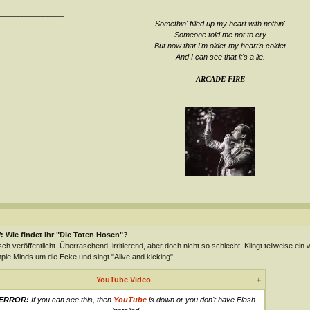
________________
Somethin' filled up my heart with nothin'
Someone told me not to cry
But now that I'm older my heart's colder
And I can see that it's a lie
.
ARCADE FIRE
 Wie findet Ihr "Die Toten Hosen"?
sch veröffentlicht. Überraschend, irritierend, aber doch nicht so schlecht. Klingt teilweise ei
ple Minds um die Ecke und singt "Alive and kicking"
YouTube Video
+
ERROR:
If you can see this, then
YouTube
is down or you don't have Flash