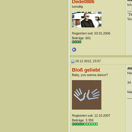
AW:
Dede0886
Ich
tumultig
__
"De
Ve
Registriert seit: 03.01.2006
Beiträge: 601
19.12.2012, 23:57
AW:
Bloß geliebt
Heu
Baby, you wanna dance?
34 
Näc
__
Registriert seit: 12.10.2007
Beiträge: 3.359