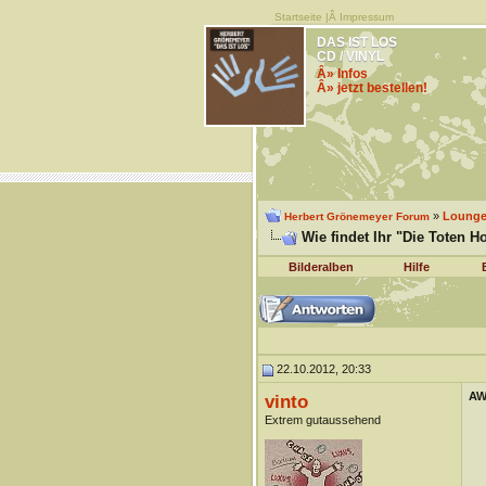
Startseite
|Â
Impressum
DAS IST LOS
CD / VINYL
Â» Infos
Â» jetzt bestellen!
»
Lounge 
Herbert Grönemeyer Forum
Wie findet Ihr "Die Toten H
Bilderalben
Hilfe
22.10.2012, 20:33
AW:
vinto
Extrem gutaussehend