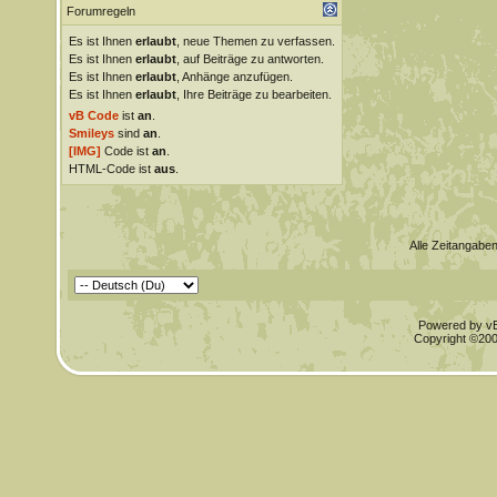
Forumregeln
Es ist Ihnen
erlaubt
, neue Themen zu verfassen.
Es ist Ihnen
erlaubt
, auf Beiträge zu antworten.
Es ist Ihnen
erlaubt
, Anhänge anzufügen.
Es ist Ihnen
erlaubt
, Ihre Beiträge zu bearbeiten.
vB Code
ist
an
.
Smileys
sind
an
.
[IMG]
Code ist
an
.
HTML-Code ist
aus
.
Alle Zeitangaben
Powered by vBu
Copyright ©2000