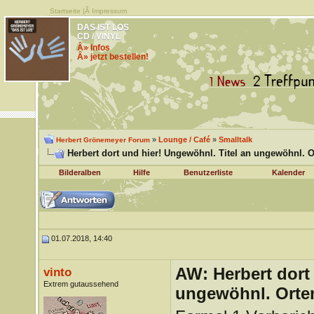
Startseite
|Â
Impressum
DAS IST LOS
CD / VINYL
Â» Infos
Â» jetzt bestellen!
»
Lounge / Café
»
Smalltalk
Herbert Grönemeyer Forum
Herbert dort und hier! Ungewöhnl. Titel an ungewöhnl. O
Bilderalben
Hilfe
Benutzerliste
Kalender
01.07.2018, 14:40
AW: Herbert dort
vinto
Extrem gutaussehend
ungewöhnl. Orte