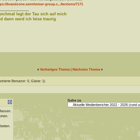
ps://brandzone.sennheiser-group.c...llections/7171
________________
nchmal legt der Tau sich auf mich
d dann werd ich leise traurig
«
Vorheriges Thema
|
Nächstes Thema
»
strierte Benutzer: 0, Gäste: 1)
Gehe zu
fassen.
orten.
beiten.