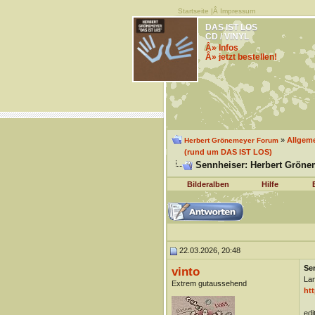
Startseite
|Â
Impressum
DAS IST LOS
CD / VINYL
Â» Infos
Â» jetzt bestellen!
»
Allgem
Herbert Grönemeyer Forum
(rund um DAS IST LOS)
Sennheiser: Herbert Grönem
Bilderalben
Hilfe
22.03.2026, 20:48
Se
vinto
Lan
Extrem gutaussehend
ht
edi