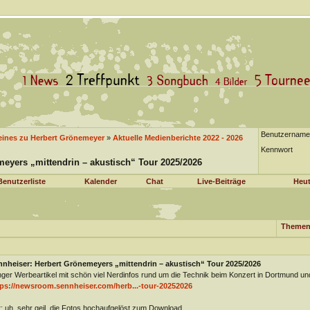
Benutzername
eines zu Herbert Grönemeyer
»
Aktuelle Medienberichte 2022 - 2026
Kennwort
eyers „mittendrin – akustisch“ Tour 2025/2026
Benutzerliste
Kalender
Chat
Live-Beiträge
Heut
Themen
nnheiser: Herbert Grönemeyers „mittendrin – akustisch“ Tour 2025/2026
ger Werbeartikel mit schön viel Nerdinfos rund um die Technik beim Konzert in Dortmund un
tps://newsroom.sennheiser.com/herb...-tour-20252026
t: uh, sehr geil, die Fotos hochaufgelöst zum Download