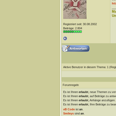
htt
__
Ma
Un
Registriert seit: 30.08.2002
Beiträge: 2.804
Aktive Benutzer in diesem Thema: 1
(Regi
Forumregeln
Es ist Ihnen
erlaubt
, neue Themen zu ver
Es ist Ihnen
erlaubt
, auf Beiträge zu antw
Es ist Ihnen
erlaubt
, Anhänge anzufügen.
Es ist Ihnen
erlaubt
, Ihre Beiträge zu bear
vB Code
ist
an
.
Smileys
sind
an
.