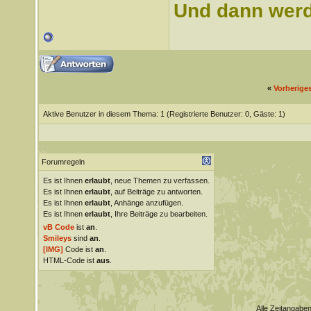
Und dann werd 
«
Vorherige
Aktive Benutzer in diesem Thema: 1
(Registrierte Benutzer: 0, Gäste: 1)
Forumregeln
Es ist Ihnen
erlaubt
, neue Themen zu verfassen.
Es ist Ihnen
erlaubt
, auf Beiträge zu antworten.
Es ist Ihnen
erlaubt
, Anhänge anzufügen.
Es ist Ihnen
erlaubt
, Ihre Beiträge zu bearbeiten.
vB Code
ist
an
.
Smileys
sind
an
.
[IMG]
Code ist
an
.
HTML-Code ist
aus
.
Alle Zeitangaben