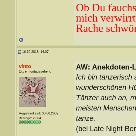
Ob Du fauchst
mich verwirrt
Rache schwör
16.10.2018, 14:07
AW: Anekdoten-L
vinto
Extrem gutaussehend
Ich bin tänzerisch
wunderschönen Hüf
Tänzer auch an, me
meisten Menschen 
Registriert seit: 30.08.2002
tanze.
Beiträge: 2.804
(bei Late Night Ber