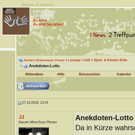
Startseite
|Â
Impressum
DAS IST LOS
CD / VINYL
Â» Infos
Â» jetzt bestellen!
»
Lounge / Café
»
Spiel- & Kreativ-Ecke
Herbert Grönemeyer Forum
Anekdoten-Lotto
Bilderalben
Hilfe
Benutzerliste
Kalender
07.10.2018, 13:34
Anekdoten-Lotto
JJ
Darum öffnet Eure Pforten
Da in Kürze wahrsc