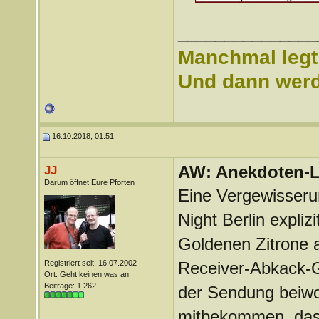
_______________
Manchmal legt 
Und dann werd 
16.10.2018, 01:51
AW: Anekdoten-L
JJ
Darum öffnet Eure Pforten
Eine Vergewisserun
Night Berlin expliz
Goldenen Zitrone 
Registriert seit: 16.07.2002
Receiver-Abkack-G
Ort: Geht keinen was an
Beiträge: 1.262
der Sendung beiwo
mitbekommen, dass