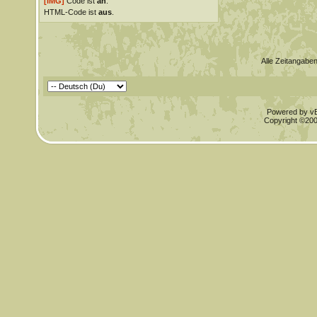
[IMG]
Code ist
an
.
HTML-Code ist
aus
.
Alle Zeitangaben
Powered by vBu
Copyright ©2000