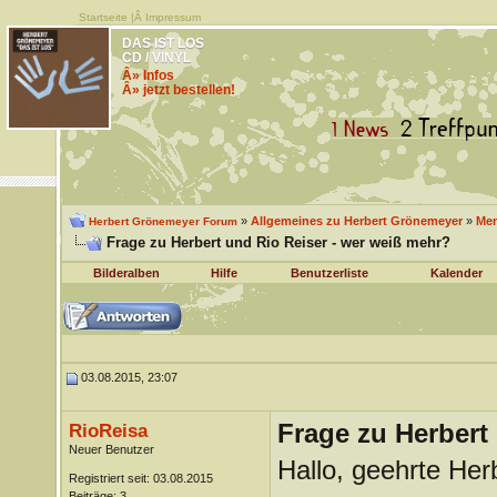
Startseite
|Â
Impressum
DAS IST LOS
CD / VINYL
Â» Infos
Â» jetzt bestellen!
»
Allgemeines zu Herbert Grönemeyer
»
Men
Herbert Grönemeyer Forum
Frage zu Herbert und Rio Reiser - wer weiß mehr?
Bilderalben
Hilfe
Benutzerliste
Kalender
03.08.2015, 23:07
Frage zu Herbert
RioReisa
Neuer Benutzer
Hallo, geehrte Her
Registriert seit: 03.08.2015
Beiträge: 3