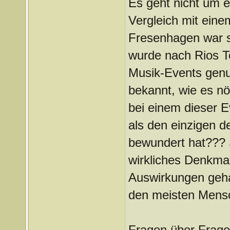
Es geht nicht um e
Vergleich mit ein
Fresenhagen war s
wurde nach Rios Tod
Musik-Events genu
bekannt, wie es n
bei einem dieser E
als den einzigen d
bewundert hat??? S
wirkliches Denkmal
Auswirkungen geha
den meisten Mensch
Fragen über Fragen