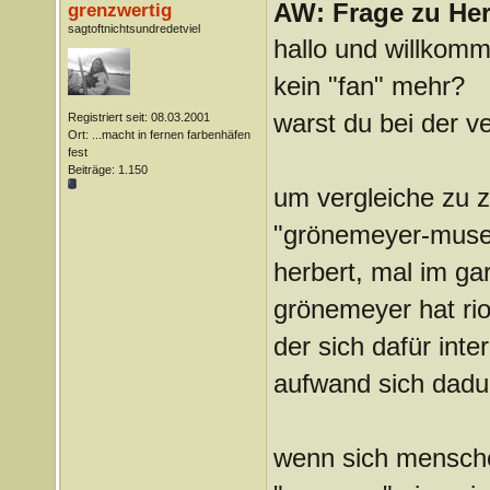
AW: Frage zu Her
grenzwertig
sagtoftnichtsundredetviel
hallo und willkomm
kein "fan" mehr?
warst du bei der v
Registriert seit: 08.03.2001
Ort: ...macht in fernen farbenhäfen
fest
Beiträge: 1.150
um vergleiche zu z
"grönemeyer-muse
herbert, mal im ga
grönemeyer hat rio
der sich dafür inte
aufwand sich dadur
wenn sich mensche