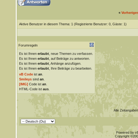
«
Vorherige
Aktive Benutzer in diesem Thema: 1
(Registrierte Benutzer: 0, Gäste: 1)
Forumregeln
Es ist Ihnen
erlaubt
, neue Themen zu verfassen.
Es ist Ihnen
erlaubt
, auf Beiträge zu antworten.
Es ist Ihnen
erlaubt
, Anhänge anzufügen.
Es ist Ihnen
erlaubt
, Ihre Beiträge zu bearbeiten.
vB Code
ist
an
.
Smileys
sind
an
.
[IMG]
Code ist
an
.
HTML-Code ist
aus
.
Alle Zeitangaben
Powered by vBu
Copyright ©2000