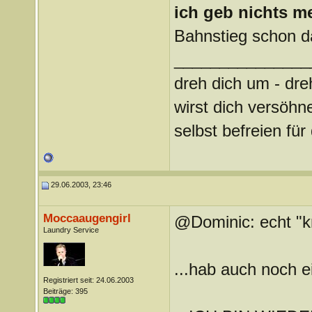
ich geb nichts m
Bahnstieg schon 
_______________
dreh dich um - dre
wirst dich versöhn
selbst befreien f
29.06.2003, 23:46
Moccaaugengirl
@Dominic: echt "kn
Laundry Service
...hab auch noch e
Registriert seit: 24.06.2003
Beiträge: 395