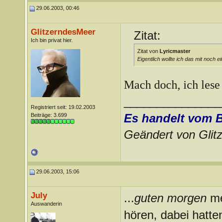
29.06.2003, 00:46
GlitzerndesMeer
Zitat:
Ich bin privat hier.
Zitat von
Lyricmaster
Eigentlich wollte ich das mit noch 
Mach doch, ich lese
_______________
Registriert seit: 19.02.2003
Es handelt vom 
Beiträge: 3.699
Geändert von Gli
29.06.2003, 15:06
July
...
guten morgen
me
Auswanderin
hören, dabei hatten