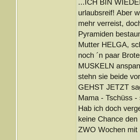
...ICH BIN WIEDER
urlaubsreif! Aber 
mehr verreist, doc
Pyramiden bestaun
Mutter HELGA, scho
noch ´n paar Brot
MUSKELN anspannt
stehn sie beide v
GEHST JETZT sagt
Mama - Tschüss - s
Hab ich doch verg
keine Chance den 
ZWO Wochen mit 