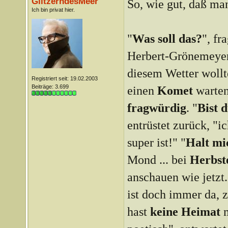
GlitzerndesMeer
So, wie gut, daß man
Ich bin privat hier.
"
Was soll das?
", fr
Herbert-Grönemeyer-
diesem Wetter wollt
Registriert seit: 19.02.2003
Beiträge: 3.699
einen
Komet
warten
fragwürdig
. "
Bist 
entrüstet zurück, "i
super ist!" "
Halt m
Mond ... bei
Herbst
anschauen wie jetzt
ist doch immer da, z
hast
keine Heimat