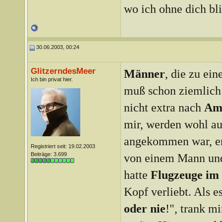
wo ich ohne dich bl
30.06.2003, 00:24
GlitzerndesMeer
Männer
, die zu ei
Ich bin privat hier.
muß schon ziemlich 
nicht extra nach
Am
mir, werden wohl au
angekommen war, erb
Registriert seit: 19.02.2003
Beiträge: 3.699
von einem Mann und 
hatte
Flugzeuge im
Kopf verliebt. Als e
oder nie
!", trank m