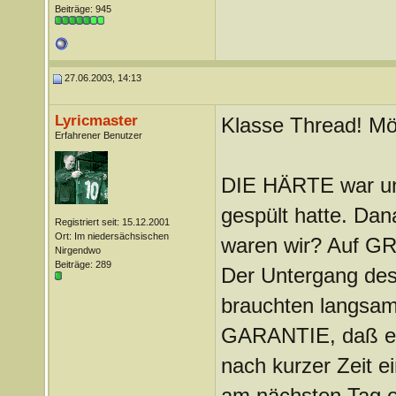
Beiträge: 945
27.06.2003, 14:13
Lyricmaster
Klasse Thread! Mögl
Erfahrener Benutzer
DIE HÄRTE war ung
gespült hatte. D
Registriert seit: 15.12.2001
Ort: Im niedersächsischen
waren wir? Auf G
Nirgendwo
Beiträge: 289
Der Untergang des
brauchten langsam
GARANTIE, daß es 
nach kurzer Zei
am nächsten Tag en