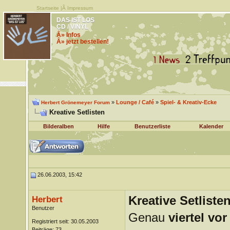
Startseite
|Â
Impressum
DAS IST LOS
CD / VINYL
Â» Infos
Â» jetzt bestellen!
»
Lounge / Café
»
Spiel- & Kreativ-Ecke
Herbert Grönemeyer Forum
Kreative Setlisten
Bilderalben
Hilfe
Benutzerliste
Kalender
26.06.2003, 15:42
Kreative Setliste
Herbert
Benutzer
Genau
viertel vor
Registriert seit: 30.05.2003
Beiträge: 73