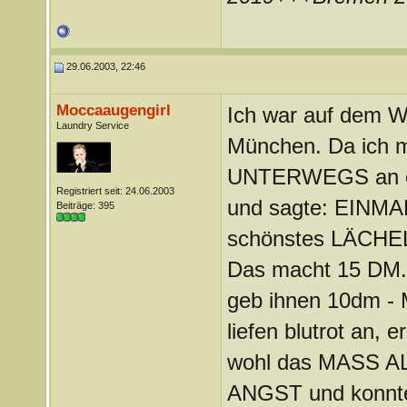
29.06.2003, 22:46
Moccaaugengirl
Ich war auf dem W
Laundry Service
München. Da ich mi
UNTERWEGS an ein
Registriert seit: 24.06.2003
und sagte: EINMAL
Beiträge: 395
schönstes LÄCHELN
Das macht 15 DM. I
geb ihnen 10dm 
liefen blutrot an,
wohl das MASS AL
ANGST und konnt