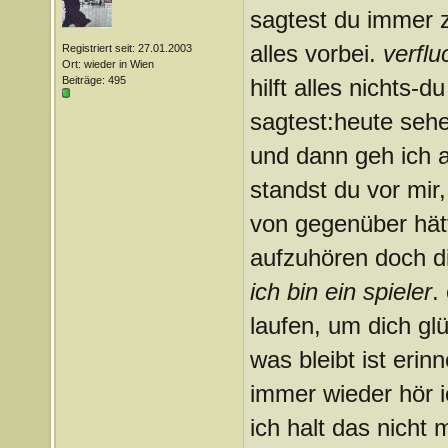
sagtest du immer z
alles vorbei.
verflu
Registriert seit: 27.01.2003
Ort: wieder in Wien
Beiträge: 495
hilft alles nichts-d
sagtest:heute sehen
und dann geh ich 
standst du vor mir
von gegenüber hätte
aufzuhören doch di
ich bin ein spieler
.
laufen, um dich gl
was bleibt ist erin
immer wieder hör i
ich halt das nicht 