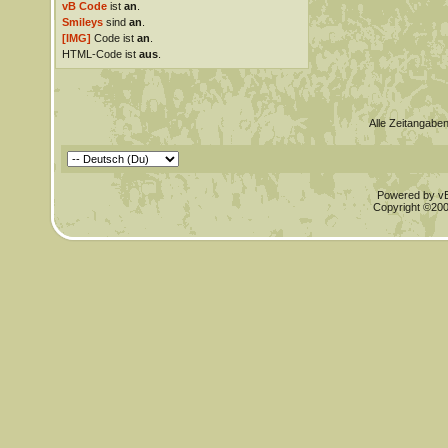
vB Code
ist
an
.
Smileys
sind
an
.
[IMG]
Code ist
an
.
HTML-Code ist
aus
.
Alle Zeitangaben
Powered by vBu
Copyright ©2000