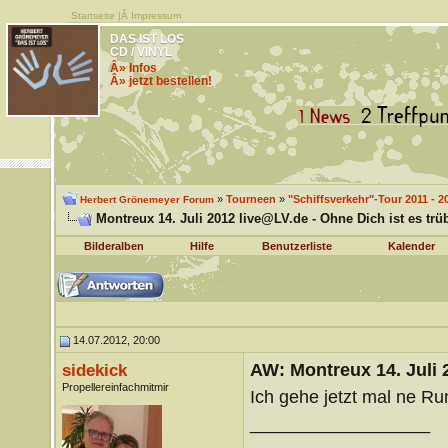
Startseite
|Â
Impressum
DAS IST LOS
CD / VINYL
Â» Infos
Â» jetzt bestellen!
»
Tourneen
»
"Schiffsverkehr"-Tour 2011 - 2
Herbert Grönemeyer Forum
Montreux 14. Juli 2012 live@LV.de - Ohne Dich ist es trü
Bilderalben
Hilfe
Benutzerliste
Kalender
14.07.2012, 20:00
AW: Montreux 14. Juli 
sidekick
Propellereinfachmitmir
Ich gehe jetzt mal ne Ru
__________________