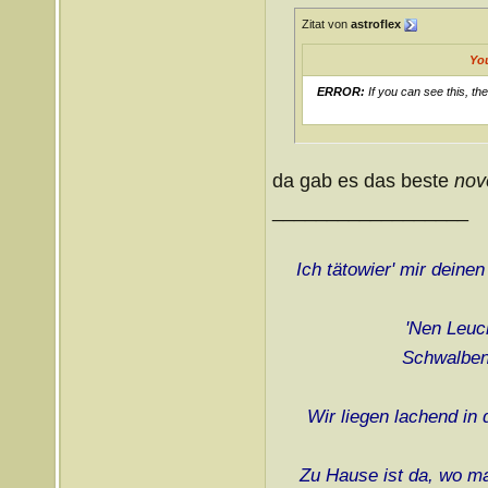
Zitat von
astroflex
Yo
ERROR:
If you can see this, th
da gab es das beste
nov
__________________
Ich tätowier' mir deine
'Nen Leuch
Schwalben 
Wir liegen lachend in
Zu Hause ist da, wo ma