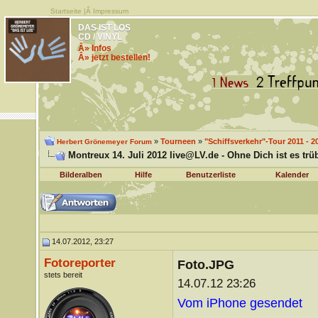
Startseite
|Â
Impressum
DAS IST LOS
CD / VINYL
Â» Infos
Â» jetzt bestellen!
»
Tourneen
»
"Schiffsverkehr"-Tour 2011 - 2
Herbert Grönemeyer Forum
Montreux 14. Juli 2012 live@LV.de - Ohne Dich ist es trü
Bilderalben
Hilfe
Benutzerliste
Kalender
14.07.2012, 23:27
Fotoreporter
Foto.JPG
stets bereit
14.07.12 23:26
Vom iPhone gesendet