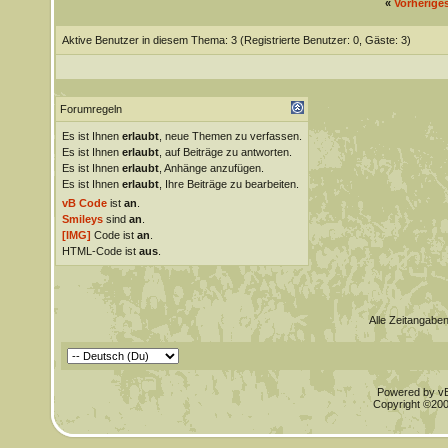
«
Vorherige
Aktive Benutzer in diesem Thema: 3
(Registrierte Benutzer: 0, Gäste: 3)
Forumregeln
Es ist Ihnen
erlaubt
, neue Themen zu verfassen.
Es ist Ihnen
erlaubt
, auf Beiträge zu antworten.
Es ist Ihnen
erlaubt
, Anhänge anzufügen.
Es ist Ihnen
erlaubt
, Ihre Beiträge zu bearbeiten.
vB Code
ist
an
.
Smileys
sind
an
.
[IMG]
Code ist
an
.
HTML-Code ist
aus
.
Alle Zeitangaben
Powered by vBu
Copyright ©2000