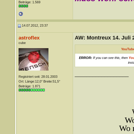
Beiträge: 1.569
14.07.2012, 23:37
AW: Montreux 14. Juli 
astroflex
cube
YouTube
ERROR:
If you can see this, then
Yo
inst
__________________
Registriert seit: 28.01.2003
Ort: Länge:12,0° Breite:51,5°
Beiträge: 1.871
Wo
Wo m