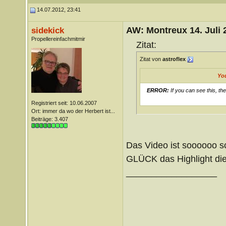
14.07.2012, 23:41
AW: Montreux 14. Juli 
sidekick
Propellereinfachmitmir
Zitat:
Zitat von
astroflex
Yo
ERROR:
If you can see this, th
Registriert seit: 10.06.2007
Ort: immer da wo der Herbert ist...
Beiträge: 3.407
Das Video ist soooooo s
GLÜCK das Highlight diese
__________________