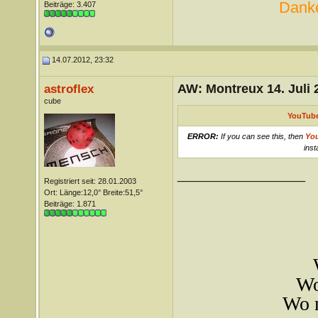
Danke
Beiträge: 3.407
14.07.2012, 23:32
AW: Montreux 14. Juli 
astroflex
cube
YouTube
ERROR:
If you can see this, then
Yo
inst
__________________
Registriert seit: 28.01.2003
Ort: Länge:12,0° Breite:51,5°
Beiträge: 1.871
Wo
Wo m