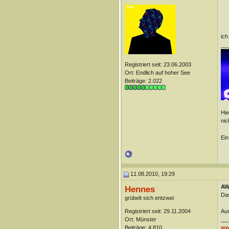
ich
__
Registriert seit: 23.06.2003
Ort: Endlich auf hoher See
Beiträge: 2.022
Hie
nic
Ein
11.08.2010, 19:29
AW
Hennes
Das
grübelt sich entzwei
Registriert seit: 29.11.2004
Aus
Ort: Münster
__
Beiträge: 4.810
ww