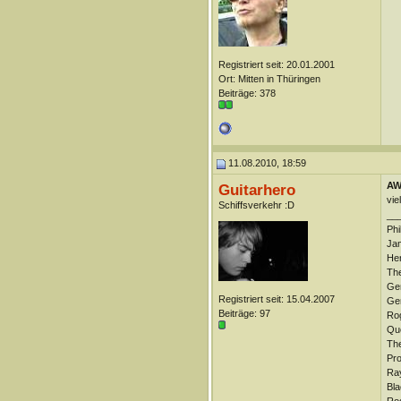
Registriert seit: 20.01.2001
Ort: Mitten in Thüringen
Beiträge: 378
11.08.2010, 18:59
AW
Guitarhero
vie
Schiffsverkehr :D
__
Phi
Jam
Her
The
Gen
Registriert seit: 15.04.2007
Gen
Beiträge: 97
Ro
Que
The
Pro
Ray
Bla
Rog