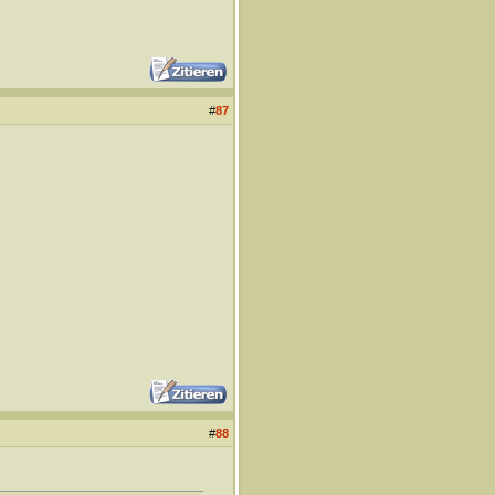
#
87
#
88