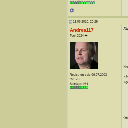
11.08.2010, 20:29
AW
Andrea117
Tour 2024 ❤️
Nic
Registriert seit: 06.07.2003
Ich
Ort: <3
Irg
Beiträge: 964
Oh,
__