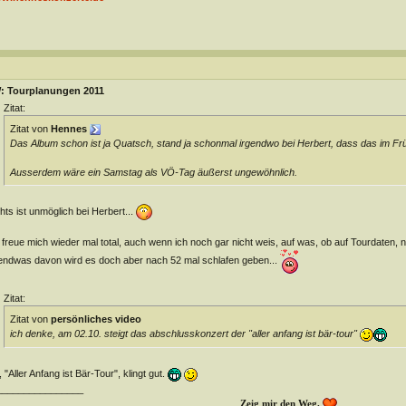
: Tourplanungen 2011
Zitat:
Zitat von
Hennes
Das Album schon ist ja Quatsch, stand ja schonmal irgendwo bei Herbert, dass das im Fr
Ausserdem wäre ein Samstag als VÖ-Tag äußerst ungewöhnlich.
hts ist unmöglich bei Herbert...
 freue mich wieder mal total, auch wenn ich noch gar nicht weis, auf was, ob auf Tourdaten, 
endwas davon wird es doch aber nach 52 mal schlafen geben...
Zitat:
Zitat von
persönliches video
ich denke, am 02.10. steigt das abschlusskonzert der "aller anfang ist bär-tour"
 "Aller Anfang ist Bär-Tour", klingt gut.
________________
Zeig mir den Weg.