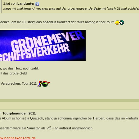
Zitat von
Landunter
kann mir mal jemand verraten was auf der groenemeyer.de Seite mit "noch 52 mal schlafe
 denke, am 02.10. steigt das abschlusskonzert der "aller anfang ist bär-tour"
________________
r, wo das Herz noch zählt
ht das große Geld
 Versprechen: Tour 2011
: Tourplanungen 2011
 Album schon ist ja Quatsch, stand ja schonmal irgendwo bei Herbert, dass das im Frühjah
serdem wäre ein Samstag als VÖ-Tag äußerst ungewöhnlich.
________________
w.henneskonzerte.de