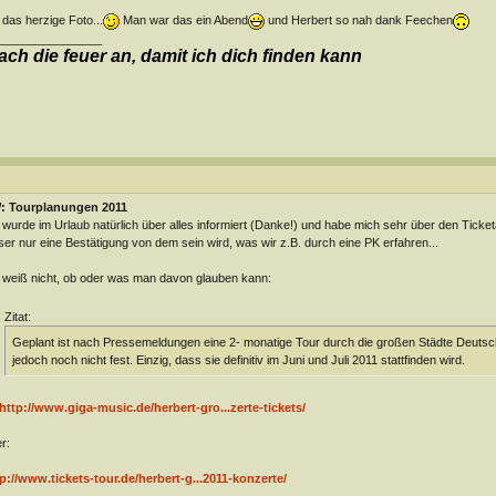
 das herzige Foto...
Man war das ein Abend
und Herbert so nah dank Feechen
________________
ch die feuer an, damit ich dich finden kann
: Tourplanungen 2011
 wurde im Urlaub natürlich über alles informiert (Danke!) und habe mich sehr über den Ticke
ser nur eine Bestätigung von dem sein wird, was wir z.B. durch eine PK erfahren...
 weiß nicht, ob oder was man davon glauben kann:
Zitat:
Geplant ist nach Pressemeldungen eine 2- monatige Tour durch die großen Städte Deuts
jedoch noch nicht fest. Einzig, dass sie definitiv im Juni und Juli 2011 stattfinden wird.
http://www.giga-music.de/herbert-gro...zerte-tickets/
r:
p://www.tickets-tour.de/herbert-g...2011-konzerte/