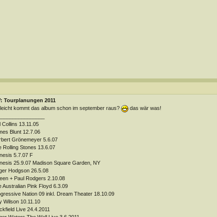
: Tourplanungen 2011
lleicht kommt das album schon im september raus?
das wär was!
________________
l Collins 13.11.05
es Blunt 12.7.06
bert Grönemeyer 5.6.07
 Rolling Stones 13.6.07
esis 5.7.07 F
esis 25.9.07 Madison Square Garden, NY
ger Hodgson 26.5.08
en + Paul Rodgers 2.10.08
 Australian Pink Floyd 6.3.09
gressive Nation 09 inkl. Dream Theater 18.10.09
 Wilson 10.11.10
ckfield Live 24.4.2011
er Waters The Wall Live 3.6.2011