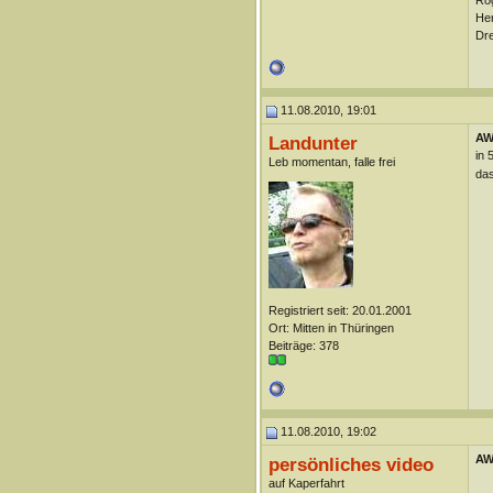
Her
Dre
11.08.2010, 19:01
AW
Landunter
in 
Leb momentan, falle frei
das
Registriert seit: 20.01.2001
Ort: Mitten in Thüringen
Beiträge: 378
11.08.2010, 19:02
AW
persönliches video
auf Kaperfahrt