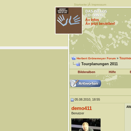
Startseite
|Â
Impressum
DAS IST LOS
CD / VINYL
Â» Infos
Â» jetzt bestellen!
»
Tourne
Herbert Grönemeyer Forum
Tourplanungen 2011
Bilderalben
Hilfe
05.08.2010, 18:55
AW
demo411
Benutzer