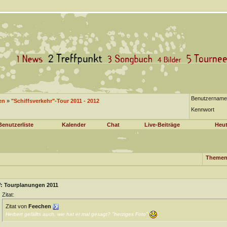
Benutzername
en
»
"Schiffsverkehr"-Tour 2011 - 2012
Kennwort
Benutzerliste
Kalender
Chat
Live-Beiträge
Heut
Themen
: Tourplanungen 2011
Zitat:
Zitat von
Feechen
Herbert gefällts auch, wie hat er mal gesagt? "herziges Foto"