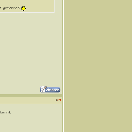
n" gemeint ist?
#
89
r kommt.