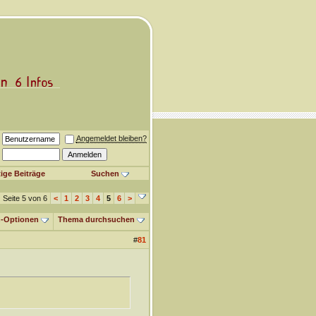
Angemeldet bleiben?
ige Beiträge
Suchen
Seite 5 von 6
<
1
2
3
4
5
6
>
-Optionen
Thema durchsuchen
#
81