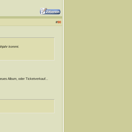
#
90
ühjahr kommt.
neues Album, oder Ticketverkauf...