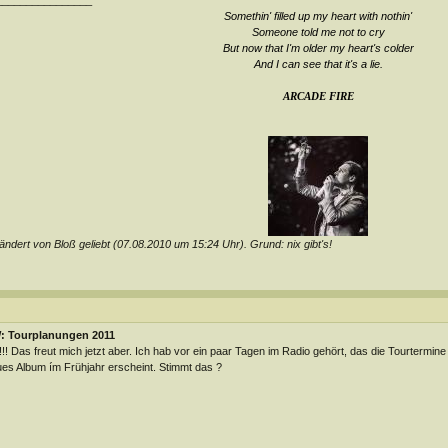
________________
Somethin' filled up my heart with nothin'
Someone told me not to cry
But now that I'm older my heart's colder
And I can see that it's a lie
.
ARCADE FIRE
ndert von Bloß geliebt (07.08.2010 um
15:24
Uhr). Grund: nix gibt's!
: Tourplanungen 2011
!! Das freut mich jetzt aber. Ich hab vor ein paar Tagen im Radio gehört, das die Tourtermine 
es Album ím Frühjahr erscheint. Stimmt das ?