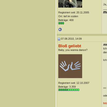
Ja,
__
ma
Registriert seit: 20.11.2005
Ort: tief im süden
Beiträge: 400
07.08.2010, 14:09
AW
Bloß geliebt
Ich
Baby, you wanna dance?
die
Ich
Registriert seit: 12.10.2007
Beiträge: 3.359
>>
ode
htt