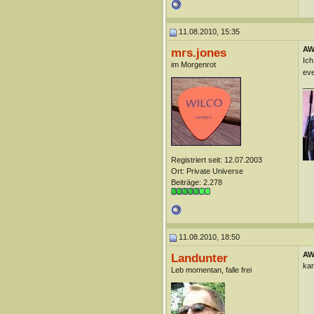
11.08.2010, 15:35
AW
mrs.jones
Ich
im Morgenrot
eve
__
Registriert seit: 12.07.2003
Ort: Private Universe
Beiträge: 2.278
11.08.2010, 18:50
AW
Landunter
kan
Leb momentan, falle frei