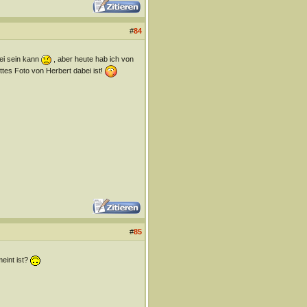
#
84
bei sein kann
, aber heute hab ich von
tes Foto von Herbert dabei ist!
#
85
eint ist?