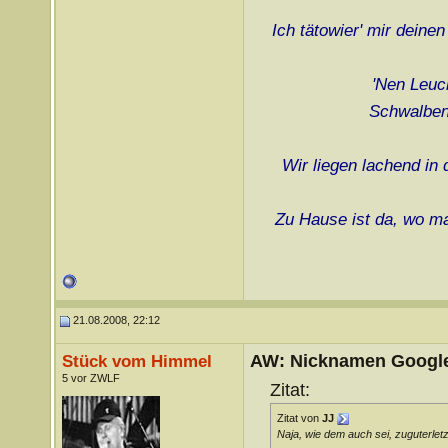
Ich tätowier' mir deine
'Nen Leuch
Schwalben 
Wir liegen lachend in
Zu Hause ist da, wo ma
21.08.2008, 22:12
AW: Nicknamen Google
Stück vom Himmel
5 vor ZWLF
Zitat:
Zitat von
JJ
Naja, wie dem auch sei, zuguterlet