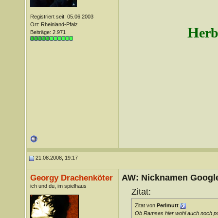
Registriert seit: 05.06.2003
Ort: Rheinland-Pfalz
H
erb
Beiträge: 2.971
21.08.2008, 19:17
AW: Nicknamen Google
Georgy Drachenköter
ich und du, im spielhaus
Zitat:
Zitat von
Perlmutt
Ob Ramses hier wohl auch noch p