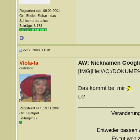
Registriert seit: 09.02.2001
Ort: Eddies Eisbar - das
Schleckerparadies
Beiträge: 3.173
22.08.2008, 11:18
AW: Nicknamen Google
Viola-la
düdeledü
[IMG]file:///C:/DOKUM
Das kommt bei mir
LG
__________________
Registriert seit: 19.11.2007
Veränderung
Ort: Stuttgart
Beiträge: 17
Entweder passen w
Es tut weh z