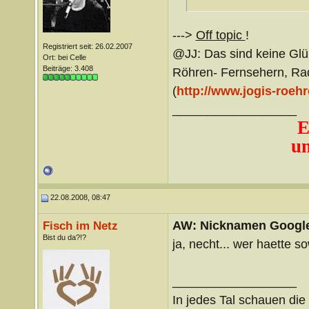
--->
Off topic
!
Registriert seit: 26.02.2007
@JJ: Das sind keine Glüh
Ort: bei Celle
Beiträge: 3.408
Röhren- Fernsehern, Rad
(
http://www.jogis-roeh
__________________
E
un
22.08.2008, 08:47
AW: Nicknamen Google
Fisch im Netz
Bist du da?!?
ja, necht... wer haette s
__________________
In jedes Tal schauen di