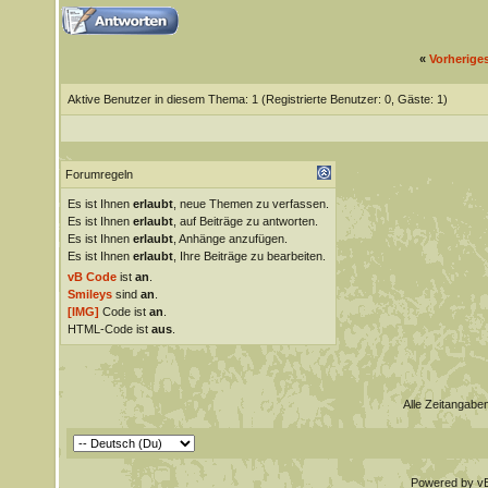
«
Vorherige
Aktive Benutzer in diesem Thema: 1
(Registrierte Benutzer: 0, Gäste: 1)
Forumregeln
Es ist Ihnen
erlaubt
, neue Themen zu verfassen.
Es ist Ihnen
erlaubt
, auf Beiträge zu antworten.
Es ist Ihnen
erlaubt
, Anhänge anzufügen.
Es ist Ihnen
erlaubt
, Ihre Beiträge zu bearbeiten.
vB Code
ist
an
.
Smileys
sind
an
.
[IMG]
Code ist
an
.
HTML-Code ist
aus
.
Alle Zeitangaben
Powered by vBu