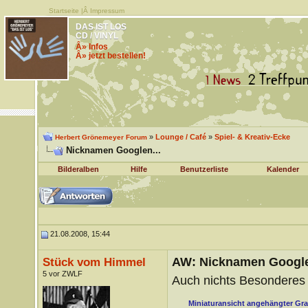
Startseite
|Â
Impressum
DAS IST LOS
CD / VINYL
Â» Infos
Â» jetzt bestellen!
»
Lounge / Café
»
Spiel- & Kreativ-Ecke
Herbert Grönemeyer Forum
Nicknamen Googlen...
Bilderalben
Hilfe
Benutzerliste
Kalender
21.08.2008, 15:44
AW: Nicknamen Google
Stück vom Himmel
5 vor ZWLF
Auch nichts Besondere
Miniaturansicht angehängter Gra