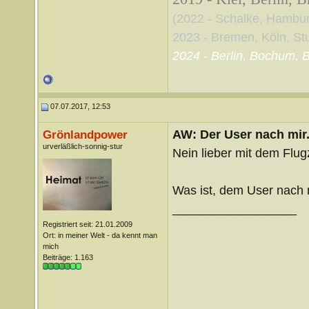
(2022 - Schalke, Hambu
2023 - Bremen, Köln, Stut
2024 - Berlin, Bochum, B
07.07.2017, 12:53
AW: Der User nach mir.
Grönlandpower
urverläßlich-sonnig-stur
Nein lieber mit dem Flug
Was ist, dem User nach m
__________________
Registriert seit: 21.01.2009
Ort: in meiner Welt - da kennt man
mich
Beiträge: 1.163