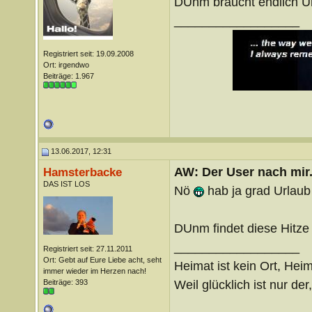
DUnm braucht endlich Ur
__________________
Registriert seit: 19.09.2008
Ort: irgendwo
Beiträge: 1.967
13.06.2017, 12:31
AW: Der User nach mir.
Hamsterbacke
DAS IST LOS
Nö
hab ja grad Urlau
DUnm findet diese Hitze
__________________
Registriert seit: 27.11.2011
Ort: Gebt auf Eure Liebe acht, seht
Heimat ist kein Ort, Heim
immer wieder im Herzen nach!
Weil glücklich ist nur der
Beiträge: 393