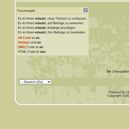
Forumregeln
Es ist Ihnen
erlaubt
, neue Themen zu verfassen.
Es ist Ihnen
erlaubt
, auf Beiträge zu antworten.
Es ist Ihnen
erlaubt
, Anhänge anzufügen.
Es ist Ihnen
erlaubt
, Ihre Beiträge zu bearbeiten.
vB Code
ist
an
.
Smileys
sind
an
.
[IMG]
Code ist
an
.
HTML-Code ist
aus
.
Alle Zeitangaben
Powered by vBu
Copyright ©2000