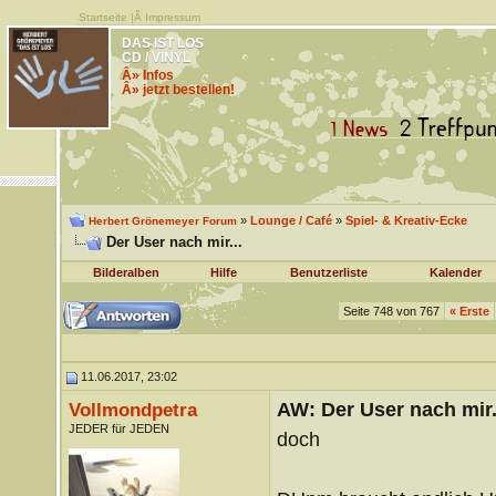
Startseite
|Â
Impressum
DAS IST LOS
CD / VINYL
Â» Infos
Â» jetzt bestellen!
»
Lounge / Café
»
Spiel- & Kreativ-Ecke
Herbert Grönemeyer Forum
Der User nach mir...
Bilderalben
Hilfe
Benutzerliste
Kalender
Seite 748 von 767
«
Erste
11.06.2017, 23:02
AW: Der User nach mir.
Vollmondpetra
JEDER für JEDEN
doch