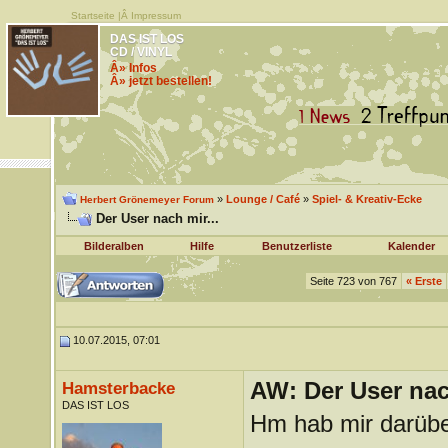
Startseite
|Â
Impressum
DAS IST LOS
CD / VINYL
Â» Infos
Â» jetzt bestellen!
»
Lounge / Café
»
Spiel- & Kreativ-Ecke
Herbert Grönemeyer Forum
Der User nach mir...
Bilderalben
Hilfe
Benutzerliste
Kalender
Seite 723 von 767
«
Erste
10.07.2015, 07:01
AW: Der User nach
Hamsterbacke
DAS IST LOS
Hm hab mir darübe