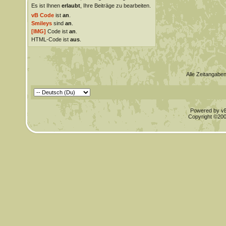
Es ist Ihnen
erlaubt
, Ihre Beiträge zu bearbeiten.
vB Code
ist
an
.
Smileys
sind
an
.
[IMG]
Code ist
an
.
HTML-Code ist
aus
.
Alle Zeitangaben
Powered by vBu
Copyright ©2000