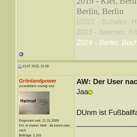
2019 - Kiel, Berl
Berlin, Berlin
(2022 - Schalke, 
2023 - Bremen, Köln
2024 - Berlin, Boc
13.07.2015, 21:56
AW: Der User nach
Grönlandpower
urverläßlich-sonnig-stur
Jaa
DUnm ist Fußballf
Registriert seit: 21.01.2009
_______________
Ort: in meiner Welt - da kennt man
mich
Beiträge: 1.163