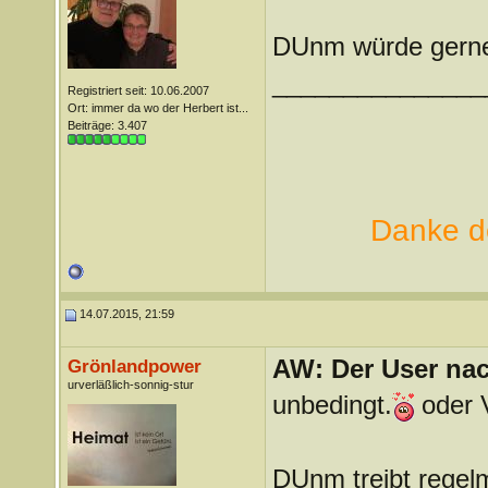
DUnm würde gerne m
_______________
Registriert seit: 10.06.2007
Ort: immer da wo der Herbert ist...
Beiträge: 3.407
Danke de
14.07.2015, 21:59
AW: Der User nach
Grönlandpower
urverläßlich-sonnig-stur
unbedingt.
oder V
DUnm treibt regel