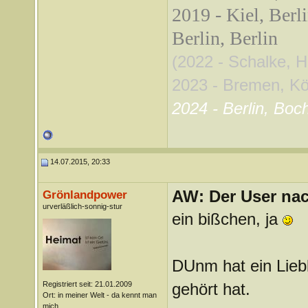
2019 - Kiel, Berl
Berlin, Berlin
(2022 - Schalke, 
2023 - Bremen, Köln
2024 - Berlin, Boc
14.07.2015, 20:33
AW: Der User nach
Grönlandpower
urverläßlich-sonnig-stur
ein bißchen, ja
DUnm hat ein Liebl
Registriert seit: 21.01.2009
gehört hat.
Ort: in meiner Welt - da kennt man
mich