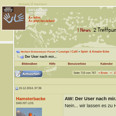
Startseite
|Â
Impressum
DAS IST LOS
CD / VINYL
Â» Infos
Â» jetzt bestellen!
»
Lounge / Café
»
Spiel- & Kreativ-Ecke
Herbert Grönemeyer Forum
Der User nach mir...
Bilderalben
Hilfe
Benutzerliste
Kalender
Seite 710 von 767
«
Erste
<
2
15.12.2014, 07:36
AW: Der User nach mir.
Hamsterbacke
DAS IST LOS
Nein... wir lassen es z