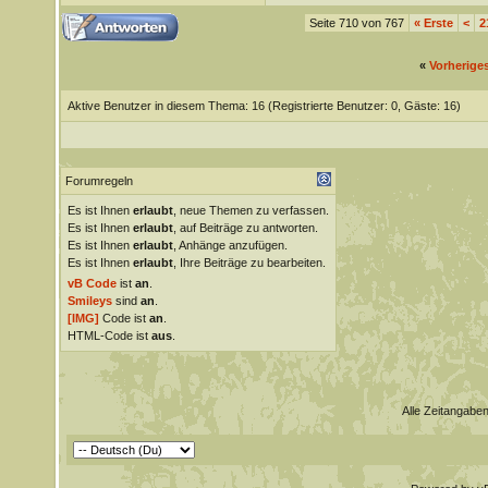
Seite 710 von 767
«
Erste
<
2
«
Vorherige
Aktive Benutzer in diesem Thema: 16
(Registrierte Benutzer: 0, Gäste: 16)
Forumregeln
Es ist Ihnen
erlaubt
, neue Themen zu verfassen.
Es ist Ihnen
erlaubt
, auf Beiträge zu antworten.
Es ist Ihnen
erlaubt
, Anhänge anzufügen.
Es ist Ihnen
erlaubt
, Ihre Beiträge zu bearbeiten.
vB Code
ist
an
.
Smileys
sind
an
.
[IMG]
Code ist
an
.
HTML-Code ist
aus
.
Alle Zeitangaben