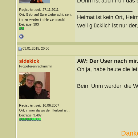
DUnm ist auch froh das e
__________________
Registriert seit: 27.11.2011
Ort: Gebt auf Eure Liebe acht, seht
Heimat ist kein Ort, Heim
immer wieder im Herzen nach!
Weil glücklich ist nur der
Beiträge: 393
03.01.2015, 20:56
AW: Der User nach mir.
sidekick
Propellereinfachmitmir
Oh ja, habe heute die let
Beim Unm werden die WE
__________________
Registriert seit: 10.06.2007
Ort: immer da wo der Herbert ist...
Beiträge: 3.407
Danke