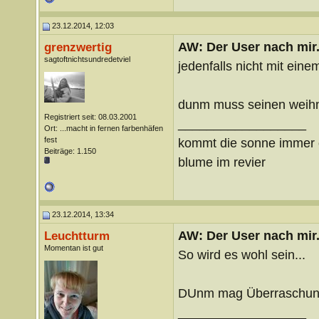
23.12.2014, 12:03
AW: Der User nach mir.
grenzwertig
sagtoftnichtsundredetviel
jedenfalls nicht mit ein
dunm muss seinen weihn
Registriert seit: 08.03.2001
__________________
Ort: ...macht in fernen farbenhäfen
fest
kommt die sonne immer ö
Beiträge: 1.150
blume im revier
23.12.2014, 13:34
AW: Der User nach mir.
Leuchtturm
Momentan ist gut
So wird es wohl sein...
DUnm mag Überraschun
__________________