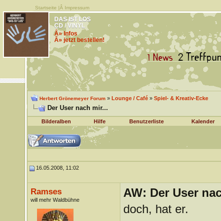
Startseite
|Â
Impressum
DAS IST LOS
CD / VINYL
Â» Infos
Â» jetzt bestellen!
»
Lounge / Café
»
Spiel- & Kreativ-Ecke
Herbert Grönemeyer Forum
Der User nach mir...
Bilderalben
Hilfe
Benutzerliste
Kalender
16.05.2008, 11:02
AW: Der User nach
Ramses
will mehr Waldbühne
doch, hat er.