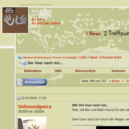
Startseite
|Â
Impressum
DAS IST LOS
CD / VINYL
Â» Infos
Â» jetzt bestellen!
»
Lounge / Café
»
Spiel- & Kreativ-Ecke
Herbert Grönemeyer Forum
Der User nach mir...
Bilderalben
Hilfe
Benutzerliste
Kalender
Seite 348 von 767
«
Erste
<
2
22.03.2010, 17:33
AW: Der User nach mir...
Vollmondpetra
Nein, mit Bus und Bahn musst Du das niiiiii
JEDER für JEDEN
Dem User nach mir knurrt der Magen, we
__________________